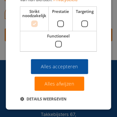
Strikt
Prestatie
Targeting
06 13 28 62 71
noodzakelijk
Contact opnemen
Functioneel
Alles accepteren
Alles afwijzen
DETAILS WEERGEVEN
Takkebijsters 67,