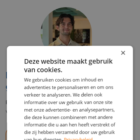
×
Deze website maakt gebruik
van cookies.
Interesse? Benno helpt je
We gebruiken cookies om inhoud en
graag verder!
advertenties te personaliseren en om ons
verkeer te analyseren. We delen ook
informatie over uw gebruik van onze site
Bel of mail Benno met al jouw vragen. Benno staat
met onze advertentie- en analysepartners,
voor je klaar en helpt je graag!
die deze kunnen combineren met andere
informatie die u aan hen heeft verstrekt of
die zij hebben verzameld door uw gebruik
benno@viajou.nl
van hun diensten.
Privacybeleid