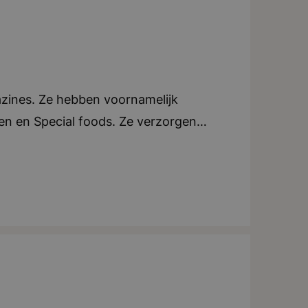
azines. Ze hebben voornamelijk
oen en Special foods. Ze verzorgen
e. Elk blad beschikt over een eigen
an tijdschriften, ondersteunen ze ook
tijdschriften in zowel Nederland als
ndt zich in Breda. Teamwork en
tig uitjes of activiteiten voor het
iteit, creatief, dynamisch, teamwork