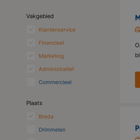
Vakgebied
M
Klantenservice
Financieel
O
b
Marketing
h
Administratief
w
Commercieel
i
V
HRM
Plaats
t
Inkoop/Logistiek
p
Breda
ICT
P
Drimmelen
Juridisch