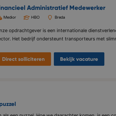
n vijf woorden: Dynamisch, ondernemend, servicegerich
inancieel Administratief Medewerker
Medior
HBO
Breda
nze opdrachtgever is een internationale dienstverlene
ector. Het bedrijf ondersteunt transporteurs met sli
randstof, tol en administratieve processen. Met de h
oordelig tanken binnen een uitgebreid Europees netw
Direct solliciteren
Bekijk vacature
nderscheiden zich door persoonlijke service, flexibili
fficiëntie. De organisatie werkt nauw samen met inter
elfstandige chauffeurs tot grote fleetowners, en help
oepel en kostenefficiënt te laten verlopen. Bedrijf in 
nternationaal, gedreven, ondernemend
puzzel
als een puzzel. Hoe we daarachter komen, is een co