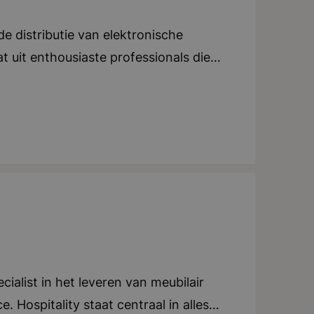
 distributie van elektronische
t uit enthousiaste professionals die
gen. Binnen de organisatie wordt
e gehele supply chain en aan
ienen. Het kantoor in Breda biedt
nlijke ontwikkeling en groei
ere succes van de organisatie, een
eren. Bedrijf in vijf woorden:
tionaal
ialist in het leveren van meubilair
. Hospitality staat centraal in alles