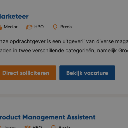
arketeer
Medior
HBO
Breda
nze opdrachtgever is een uitgeverij van diverse mag
laden in twee verschillende categorieën, namelijk Gr
ier alles voor, van ontwerp tot marketing en distributi
ebsite en social media kanalen. Naast het uitgeven v
Direct solliciteren
Bekijk vacature
nternationale uitgeverijen in het distribueren van hun 
laanderen. Het kantoor van deze opdrachtgever bevi
eamgevoel vinden ze belangrijk, ze organiseren regelma
ersoneel. Bedrijf in vijf woorden: Specialistisch, kwal
roduct Management Assistent
Junior
HBO
Breda