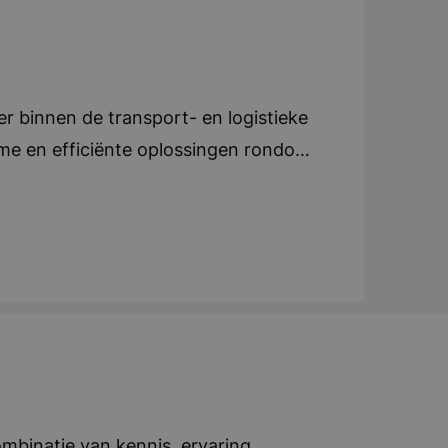
t, flexibel, informeel
r binnen de transport- en logistieke
mme en efficiënte oplossingen rondom
un speciale kaart kunnen klanten
erk van duizenden tankstations. Ze
teit en een sterke focus op gemak en
nationale transportbedrijven, van
t hen dagelijks om hun operatie
vijf woorden: transparant, ambitieus,
mbinatie van kennis, ervaring