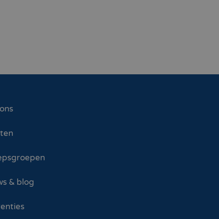
 ons
sten
epsgroepen
s & blog
enties