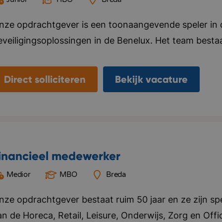
nze opdrachtgever is een toonaangevende speler in de
eveiligingsoplossingen in de Benelux. Het team bestaa
amenwerken aan innovatieve en kwalitatieve oplossin
eel waarde gehecht aan een goede samenwerking in d
Direct solliciteren
Bekijk vacature
ontinue procesverbetering om klanten optimaal te bed
en moderne en dynamische werkomgeving waar persoo
orden gestimuleerd. Iedereen draagt bij aan het verd
mgeving waar jij ook een waardevolle bijdrage kunt lev
roactief, no-nonsense, innovatie, technologie, interna
inancieel medewerker
Medior
MBO
Breda
nze opdrachtgever bestaat ruim 50 jaar en ze zijn spec
n de Horeca, Retail, Leisure, Onderwijs, Zorg en Office