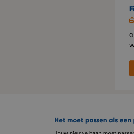
i
F
O
s
b
v
o
e
z
s
i
Het moet passen als een 
Jouw nieuwe baan moet passen 