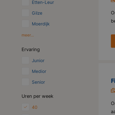
Etten-Leur
Overig
O
Gilze
Management
b
Moerdijk
s
Oosterhout
meer...
v
Oud Gastel
c
Ervaring
e
Roosendaal
Junior
w
Zundert
o
Medior
p
F
Senior
Uren per week
O
40
aa