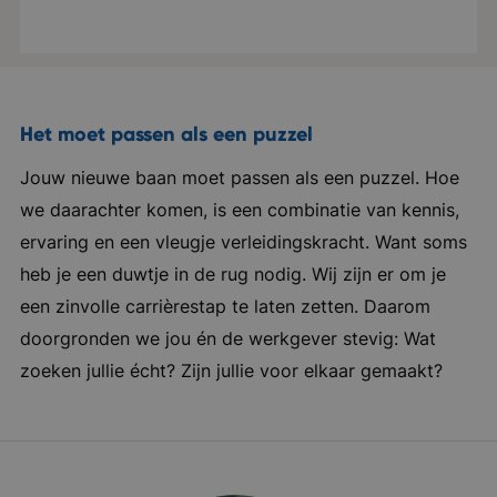
drogisterijen, bouwmarkten, tuincentra, etc. Ze
zijn sterk in het ontwikkelen van aantrekkelijke
food- en non-food product concepten. Door
deze producten op verrassende plekken bij
Het moet passen als een puzzel
onze klanten binnen het Non-Food Retail te
Jouw nieuwe baan moet passen als een puzzel. Hoe
presenteren, garanderen ze een extra omzet
we daarachter komen, is een combinatie van kennis,
voor de retailer én een extra afzetkanaal voor
ervaring en een vleugje verleidingskracht. Want soms
de (A-merk) fabrikanten. Bedrijven kiezen
heb je een duwtje in de rug nodig. Wij zijn er om je
daarom bewust voor een samenwerking met
een zinvolle carrièrestap te laten zetten. Daarom
deze partij. Het is een bedrijf waar jij elke dag
doorgronden we jou én de werkgever stevig: Wat
mee kan lunchen, kan sporten in de
zoeken jullie écht? Zijn jullie voor elkaar gemaakt?
fitnessruimte en in de pauze tafeltennis kan
spelen. Ze hebben een enorme drive om
synergetische relaties te bouwen, een
gedrevenheid die neigt naar topsport. Iedereen