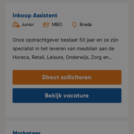
Inkoop Assistent
Junior
MBO
Breda
Onze opdrachtgever bestaat 50 jaar en ze zijn
specialist in het leveren van meubilair aan de
Horeca, Retail, Leisure, Onderwijs, Zorg en
Office. Hospitality staat centraal in alles wat ze
doen. Ze leveren maatwerk en zijn
Direct solliciteren
onderscheidend. Ze leggen de lat hoog en
lopen voorop in de markt. Ze hebben drie
Bekijk vacature
showrooms gevestigd in Breda, Dalfsen en
Amsterdam en een logistiekcentrum in Rijen.
Duurzaamheid staat hoog op de agenda en ze
hebben als doel om in 2030 de meest
Marketeer