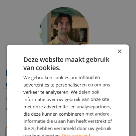
×
Deze website maakt gebruik
van cookies.
Interesse? Benno helpt je
We gebruiken cookies om inhoud en
graag verder!
advertenties te personaliseren en om ons
verkeer te analyseren. We delen ook
informatie over uw gebruik van onze site
Bel of mail Benno met al jouw vragen. Benno staat
met onze advertentie- en analysepartners,
voor je klaar en helpt je graag!
die deze kunnen combineren met andere
informatie die u aan hen heeft verstrekt of
die zij hebben verzameld door uw gebruik
benno@viajou.nl
van hun diensten.
Privacybeleid