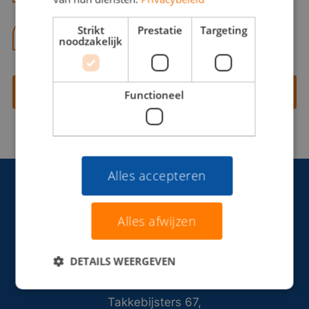
Strikt
Prestatie
Targeting
06 13 28 62 71
noodzakelijk
Contact opnemen
Functioneel
Alles accepteren
Alles afwijzen
DETAILS WEERGEVEN
Takkebijsters 67,