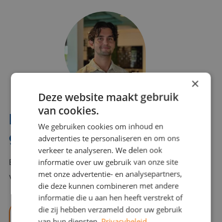
×
Deze website maakt gebruik
van cookies.
Interesse? Benno helpt je
We gebruiken cookies om inhoud en
graag verder!
advertenties te personaliseren en om ons
verkeer te analyseren. We delen ook
informatie over uw gebruik van onze site
Bel of mail Benno met al jouw vragen. Benno staat
met onze advertentie- en analysepartners,
voor je klaar en helpt je graag!
die deze kunnen combineren met andere
informatie die u aan hen heeft verstrekt of
die zij hebben verzameld door uw gebruik
benno@viajou.nl
van hun diensten.
Privacybeleid