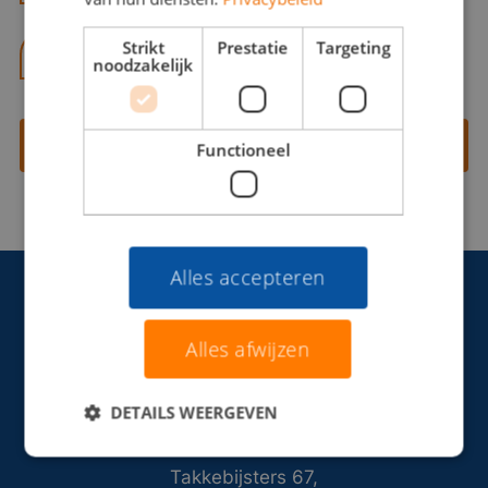
Strikt
Prestatie
Targeting
06 13 28 62 71
noodzakelijk
Contact opnemen
Functioneel
Alles accepteren
Alles afwijzen
DETAILS WEERGEVEN
Takkebijsters 67,