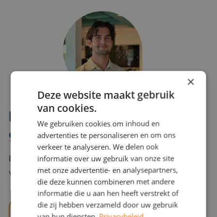
×
Deze website maakt gebruik
van cookies.
Interesse? Benno helpt je
We gebruiken cookies om inhoud en
graag verder!
advertenties te personaliseren en om ons
verkeer te analyseren. We delen ook
informatie over uw gebruik van onze site
Bel of mail Benno met al jouw vragen. Benno staat
met onze advertentie- en analysepartners,
voor je klaar en helpt je graag!
die deze kunnen combineren met andere
informatie die u aan hen heeft verstrekt of
die zij hebben verzameld door uw gebruik
benno@viajou.nl
van hun diensten.
Privacybeleid