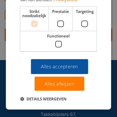
Strikt
Prestatie
Targeting
06 13 28 62 71
noodzakelijk
Contact opnemen
Functioneel
Alles accepteren
Alles afwijzen
DETAILS WEERGEVEN
Takkebijsters 67,