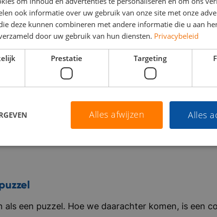
kies om inhoud en advertenties te personaliseren en om ons ver
len ook informatie over uw gebruik van onze site met onze adver
 die deze kunnen combineren met andere informatie die u aan hen
n verzameld door uw gebruik van hun diensten.
Privacybeleid
elijk
Prestatie
Targeting
F
Alles afwijzen
Alles 
ERGEVEN
puzzel
als een puzzel. Hoe we daarachter komen, is een co