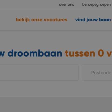
over ons
beroepsgroepen
bekijk onze vacatures
vind jouw baan
uw droombaan
tussen
0 v