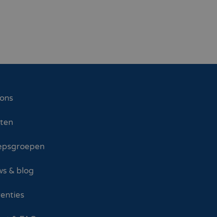
 ons
sten
epsgroepen
s & blog
enties