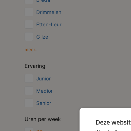
Breda
Management
Drimmelen
Administratief
Etten-Leur
Gilze
Oosterhout
meer...
Oud Gastel
Ervaring
Roosendaal
Junior
Zundert
Medior
Senior
Uren per week
Deze websit