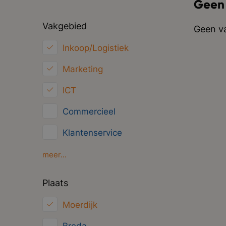
Geen
Vakgebied
Geen va
Inkoop/Logistiek
Marketing
ICT
Commercieel
Klantenservice
Financieel
meer...
HRM
Plaats
Juridisch
Moerdijk
Overig