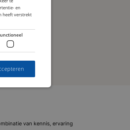
keer te
tentie- en
 heeft verstrekt
unctioneel
accepteren
mbinatie van kennis, ervaring