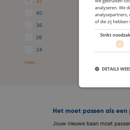
We gebruiken coo
32
analyseren. We de
40
analysepartners,
of die zij hebbe
36
Strikt noodzak
28
24
Minder dan 24
meer...
DETAILS WE
Het moet passen als een 
Jouw nieuwe baan moet passen 