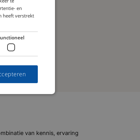
keer te
tentie- en
 heeft verstrekt
unctioneel
accepteren
mbinatie van kennis, ervaring