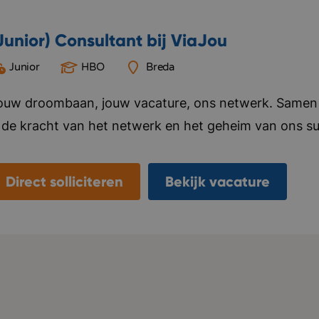
Junior) Consultant bij ViaJou
Junior
HBO
Breda
ouw droombaan, jouw vacature, ons netwerk. Samen 
s de kracht van het netwerk en het geheim van ons su
lke stoeptegel en weten we wat er speelt over de vol
acature? Ben je toe aan een nieuwe baan? Je komt on
Direct solliciteren
Bekijk vacature
iaJou. Daarom zijn wij netwervers. In ons team van a
itbreiding een nieuwe consultant. Voor deze rol is het 
ij bijvoorbeeld een sportclub. Jij weet op een creatie
et een leuke kandidaat die ViaJou netwerk komt. Wij
nteressante mensen en bedrijven, die wij aan elkaar ve
ezicht en bij elk gezicht een vacature. Netwerken, is