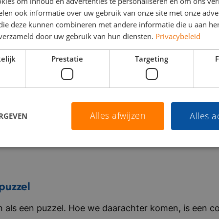
kies om inhoud en advertenties te personaliseren en om ons ver
len ook informatie over uw gebruik van onze site met onze adver
 die deze kunnen combineren met andere informatie die u aan hen
n verzameld door uw gebruik van hun diensten.
Privacybeleid
elijk
Prestatie
Targeting
F
Alles afwijzen
Alles 
ERGEVEN
puzzel
als een puzzel. Hoe we daarachter komen, is een co