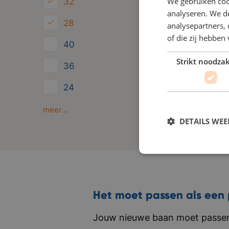
We gebruiken coo
32
analyseren. We de
28
analysepartners,
of die zij hebbe
40
Strikt noodzak
36
24
Minder dan 24
meer...
DETAILS WE
Het moet passen als een 
Jouw nieuwe baan moet passen 