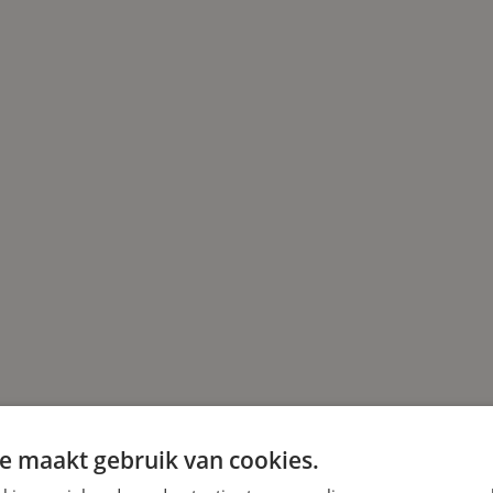
etwerven, noemen wij dat. Daardoor zijn we wereldb
edrijf in vijf woorden: Ondernemend, ambitieus, ged
e maakt gebruik van cookies.