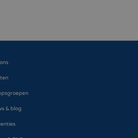
 ons
sten
epsgroepen
s & blog
enties