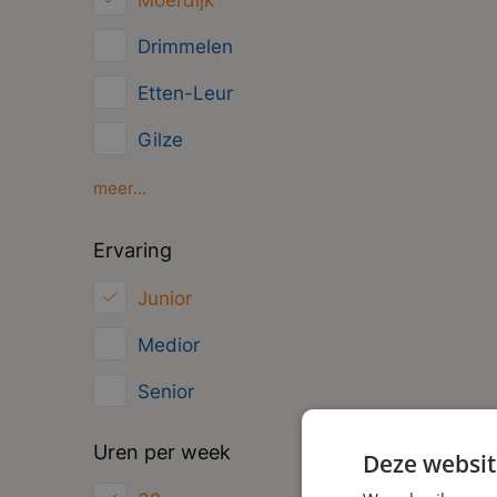
Moerdijk
N
Management
Drimmelen
B
Administratief
Etten-Leur
Gilze
Oosterhout
meer...
Oud Gastel
Ervaring
Roosendaal
Junior
Zundert
Medior
Senior
Uren per week
Deze websit