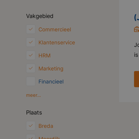
Vakgebied
(
Commercieel
Klantenservice
J
i
HRM
e
Marketing
v
Financieel
V
u
Inkoop/Logistiek
meer...
b
ICT
Plaats
m
Juridisch
i
Breda
Overig
g