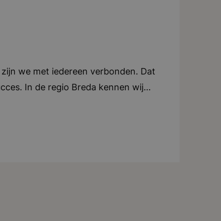
zijn we met iedereen verbonden. Dat
cces. In de regio Breda kennen wij
le breedte van het mkb. Heb je een
s altijd tegen, want onze weg loopt
cht personen zoeken wij ter
belangrijk dat jij een verbinding hebt
ve manier jouw klanten te verrassen
 beheren een groot netwerk van
rbinden. Bij elke vacature past een
 werven in de meest pure vorm.