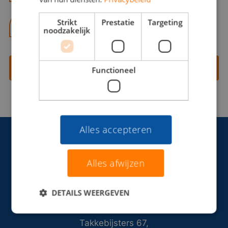
Strikt
Prestatie
Targeting
06 13 28 62 71
noodzakelijk
Contact opnemen
Functioneel
Alles accepteren
Alles afwijzen
DETAILS WEERGEVEN
Takkebijsters 67,