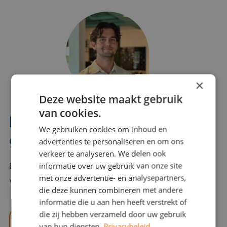
×
Deze website maakt gebruik
van cookies.
Interesse? Benno helpt je
We gebruiken cookies om inhoud en
graag verder!
advertenties te personaliseren en om ons
verkeer te analyseren. We delen ook
informatie over uw gebruik van onze site
Bel of mail Benno met al jouw vragen. Benno staat
met onze advertentie- en analysepartners,
voor je klaar en helpt je graag!
die deze kunnen combineren met andere
informatie die u aan hen heeft verstrekt of
die zij hebben verzameld door uw gebruik
benno@viajou.nl
van hun diensten.
Privacybeleid