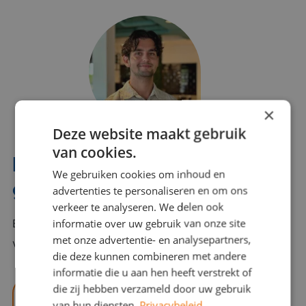
×
Deze website maakt gebruik
van cookies.
Interesse? Benno helpt je
We gebruiken cookies om inhoud en
graag verder!
advertenties te personaliseren en om ons
verkeer te analyseren. We delen ook
informatie over uw gebruik van onze site
Bel of mail Benno met al jouw vragen. Benno staat
met onze advertentie- en analysepartners,
voor je klaar en helpt je graag!
die deze kunnen combineren met andere
informatie die u aan hen heeft verstrekt of
die zij hebben verzameld door uw gebruik
benno@viajou.nl
van hun diensten.
Privacybeleid