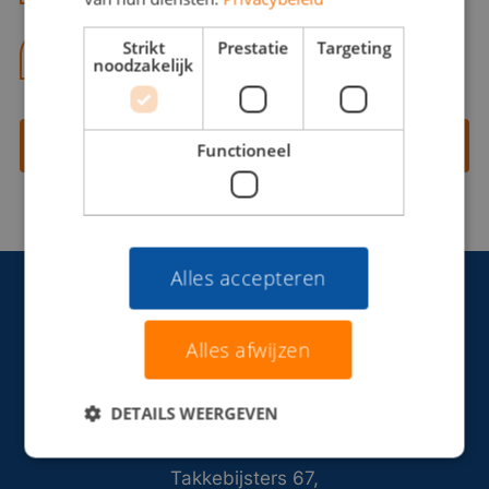
Strikt
Prestatie
Targeting
06 13 28 62 71
noodzakelijk
Contact opnemen
Functioneel
Alles accepteren
Alles afwijzen
DETAILS WEERGEVEN
Takkebijsters 67,