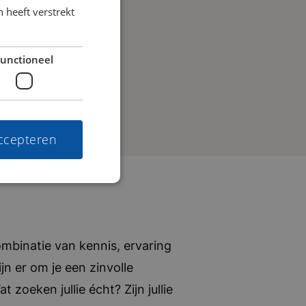
 heeft verstrekt
unctioneel
accepteren
mbinatie van kennis, ervaring
jn er om je een zinvolle
zoeken jullie écht? Zijn jullie