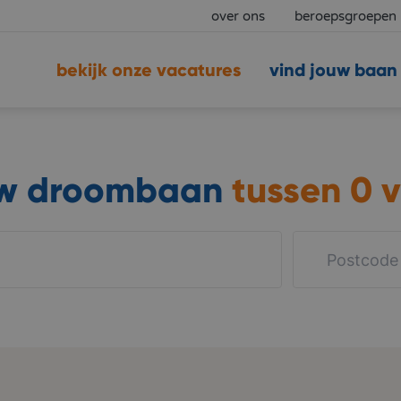
over ons
beroepsgroepen
bekijk onze vacatures
vind jouw baan
uw droombaan
tussen
0 v