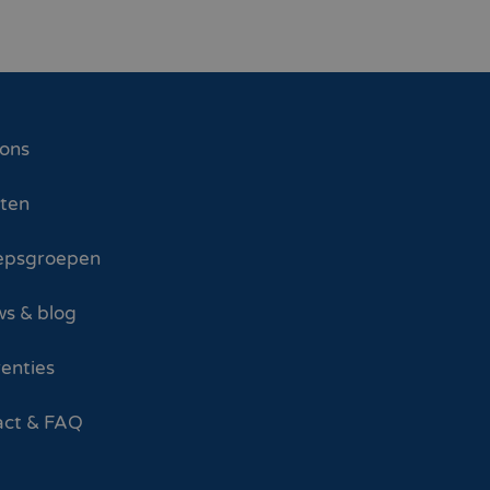
 ons
sten
epsgroepen
s & blog
enties
act & FAQ