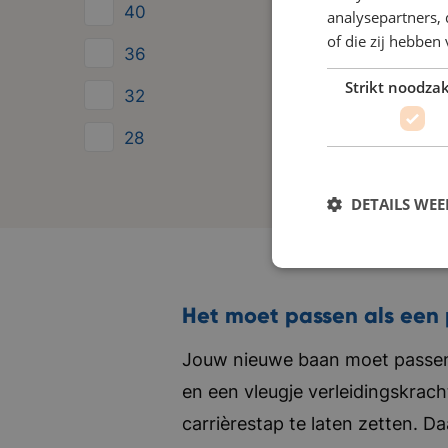
40
analysepartners,
of die zij hebbe
36
Strikt noodzak
32
28
24
DETAILS WE
Het moet passen als een 
Jouw nieuwe baan moet passen 
en een vleugje verleidingskrach
carrièrestap te laten zetten. D