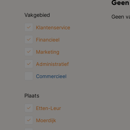
Geen
Vakgebied
Geen va
Klantenservice
Financieel
Marketing
Administratief
Commercieel
HRM
Plaats
Inkoop/Logistiek
Etten-Leur
ICT
Moerdijk
Juridisch