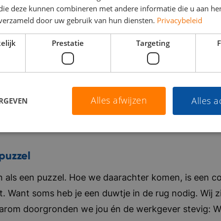
 die deze kunnen combineren met andere informatie die u aan hen
n verzameld door uw gebruik van hun diensten.
Privacybeleid
elijk
Prestatie
Targeting
F
Alles afwijzen
Alles 
ERGEVEN
puzzel
als een puzzel. Hoe we daarachter komen, is een co
t. Want soms heb je een duwtje in de rug nodig. Wij zi
aarom doorgronden we jou én de werkgever stevig: Wat 