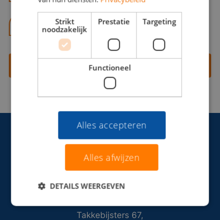
Strikt
Prestatie
Targeting
06 13 28 62 71
noodzakelijk
Contact opnemen
Functioneel
Alles accepteren
Alles afwijzen
DETAILS WEERGEVEN
Takkebijsters 67,