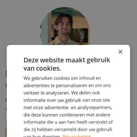
×
Deze website maakt gebruik
van cookies.
Interesse? Benno helpt je
We gebruiken cookies om inhoud en
graag verder!
advertenties te personaliseren en om ons
verkeer te analyseren. We delen ook
informatie over uw gebruik van onze site
Bel of mail Benno met al jouw vragen. Benno staat
met onze advertentie- en analysepartners,
voor je klaar en helpt je graag!
die deze kunnen combineren met andere
informatie die u aan hen heeft verstrekt of
die zij hebben verzameld door uw gebruik
benno@viajou.nl
van hun diensten.
Privacybeleid