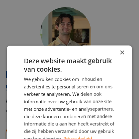
×
Deze website maakt gebruik
van cookies.
Interesse? Benno helpt je
We gebruiken cookies om inhoud en
graag verder!
advertenties te personaliseren en om ons
verkeer te analyseren. We delen ook
informatie over uw gebruik van onze site
Bel of mail Benno met al jouw vragen. Benno staat
met onze advertentie- en analysepartners,
voor je klaar en helpt je graag!
die deze kunnen combineren met andere
informatie die u aan hen heeft verstrekt of
die zij hebben verzameld door uw gebruik
benno@viajou.nl
van hun diensten.
Privacybeleid