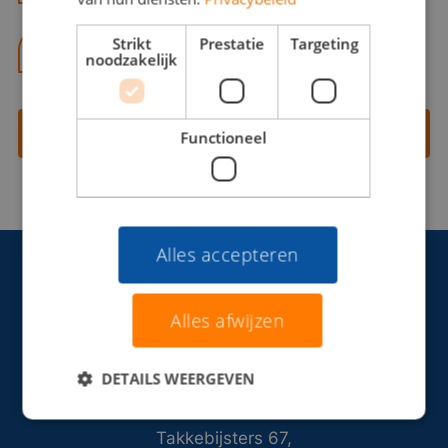
Strikt
Prestatie
Targeting
06 13 28 62 71
noodzakelijk
Contact opnemen
Functioneel
Alles accepteren
Alles afwijzen
DETAILS WEERGEVEN
Takkebijsters 67,