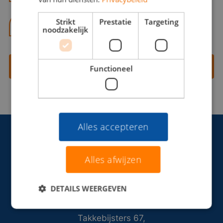
Strikt
Prestatie
Targeting
06 13 28 62 71
noodzakelijk
Contact opnemen
Functioneel
Alles accepteren
Alles afwijzen
DETAILS WEERGEVEN
Takkebijsters 67,