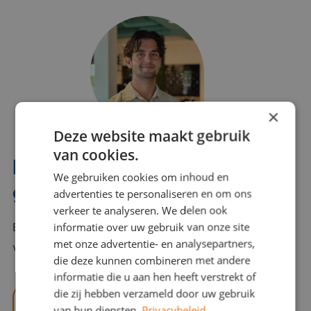
×
Deze website maakt gebruik
van cookies.
Interesse? Benno helpt je
We gebruiken cookies om inhoud en
graag verder!
advertenties te personaliseren en om ons
verkeer te analyseren. We delen ook
informatie over uw gebruik van onze site
Bel of mail Benno met al jouw vragen. Benno staat
met onze advertentie- en analysepartners,
voor je klaar en helpt je graag!
die deze kunnen combineren met andere
informatie die u aan hen heeft verstrekt of
die zij hebben verzameld door uw gebruik
benno@viajou.nl
van hun diensten.
Privacybeleid