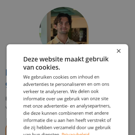
×
Deze website maakt gebruik
van cookies.
Interesse? Benno helpt je
We gebruiken cookies om inhoud en
graag verder!
advertenties te personaliseren en om ons
verkeer te analyseren. We delen ook
informatie over uw gebruik van onze site
Bel of mail Benno met al jouw vragen. Benno staat
met onze advertentie- en analysepartners,
voor je klaar en helpt je graag!
die deze kunnen combineren met andere
informatie die u aan hen heeft verstrekt of
die zij hebben verzameld door uw gebruik
benno@viajou.nl
van hun diensten.
Privacybeleid