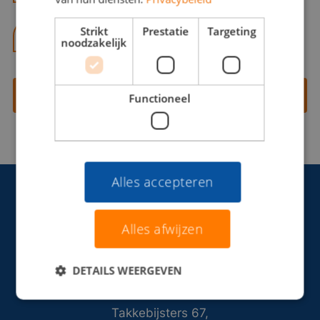
Strikt
Prestatie
Targeting
06 13 28 62 71
noodzakelijk
Contact opnemen
Functioneel
Alles accepteren
Alles afwijzen
DETAILS WEERGEVEN
Takkebijsters 67,