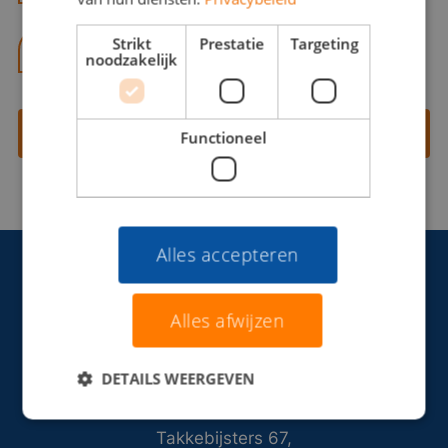
Strikt
Prestatie
Targeting
06 13 28 62 71
noodzakelijk
Contact opnemen
Functioneel
Alles accepteren
Alles afwijzen
DETAILS WEERGEVEN
Takkebijsters 67,