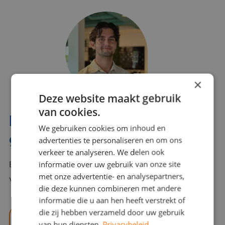
×
Deze website maakt gebruik
van cookies.
Interesse? Benno helpt je
We gebruiken cookies om inhoud en
graag verder!
advertenties te personaliseren en om ons
verkeer te analyseren. We delen ook
informatie over uw gebruik van onze site
Bel of mail Benno met al jouw vragen. Benno staat
met onze advertentie- en analysepartners,
voor je klaar en helpt je graag!
die deze kunnen combineren met andere
informatie die u aan hen heeft verstrekt of
die zij hebben verzameld door uw gebruik
benno@viajou.nl
van hun diensten.
Privacybeleid