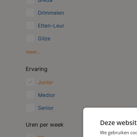
Breda
Management
Drimmelen
Administratief
Etten-Leur
Gilze
Oosterhout
meer...
Oud Gastel
Ervaring
Roosendaal
Junior
Zundert
Medior
Senior
Deze websit
Uren per week
We gebruiken coo