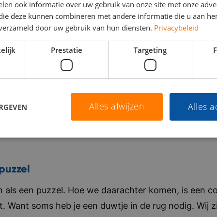
len ook informatie over uw gebruik van onze site met onze adver
 die deze kunnen combineren met andere informatie die u aan hen
n verzameld door uw gebruik van hun diensten.
Privacybeleid
elijk
Prestatie
Targeting
F
Alles afwijzen
Alles 
ERGEVEN
puzzel
als een puzzel. Hoe we daarachter komen, is een co
t. Want soms heb je een duwtje in de rug nodig. Wij zi