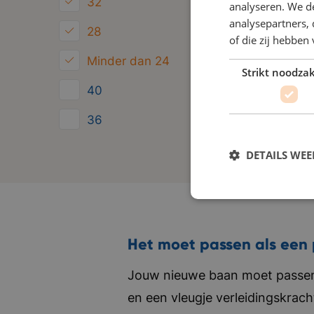
32
analyseren. We de
analysepartners,
28
of die zij hebbe
Minder dan 24
Strikt noodzak
40
36
24
DETAILS WE
Het moet passen als een 
Jouw nieuwe baan moet passen 
en een vleugje verleidingskrach