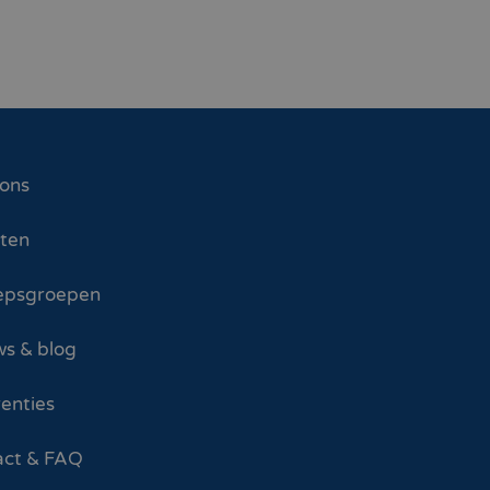
 ons
sten
epsgroepen
s & blog
enties
act & FAQ