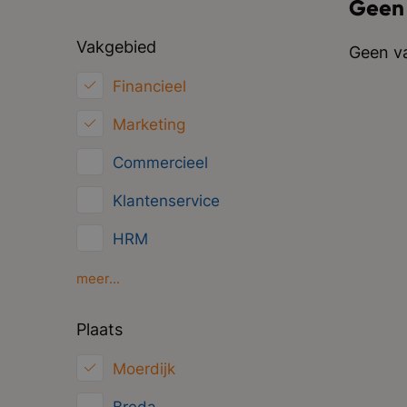
Geen
Vakgebied
Geen va
Financieel
Marketing
Commercieel
Klantenservice
HRM
Inkoop/Logistiek
meer...
ICT
Plaats
Juridisch
Moerdijk
Overig