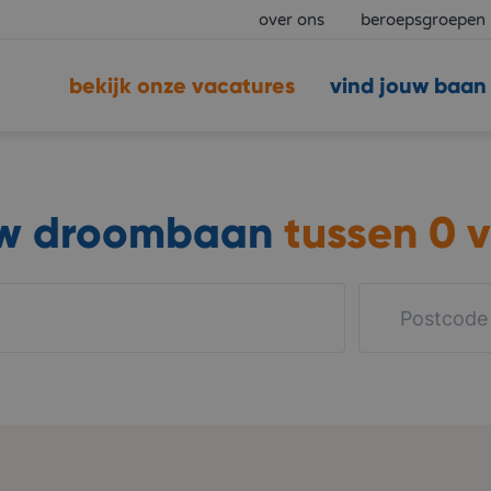
over ons
beroepsgroepen
bekijk onze vacatures
vind jouw baan
uw droombaan
tussen
0 v