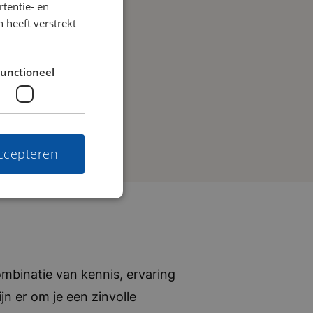
tentie- en
 heeft verstrekt
unctioneel
accepteren
mbinatie van kennis, ervaring
jn er om je een zinvolle