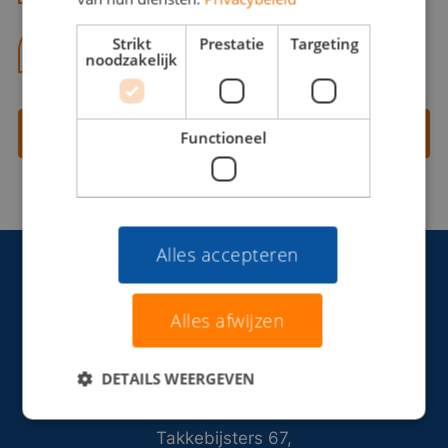
Strikt
Prestatie
Targeting
06 13 28 62 71
noodzakelijk
Contact opnemen
Functioneel
Alles accepteren
Alles afwijzen
DETAILS WEERGEVEN
Takkebijsters 67,