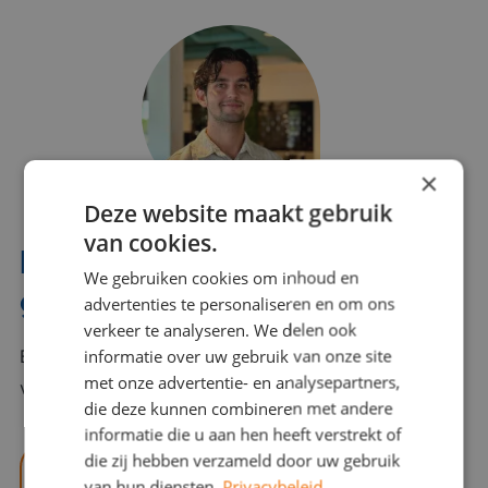
×
Deze website maakt gebruik
van cookies.
Interesse? Benno helpt je
We gebruiken cookies om inhoud en
graag verder!
advertenties te personaliseren en om ons
verkeer te analyseren. We delen ook
informatie over uw gebruik van onze site
Bel of mail Benno met al jouw vragen. Benno staat
met onze advertentie- en analysepartners,
voor je klaar en helpt je graag!
die deze kunnen combineren met andere
informatie die u aan hen heeft verstrekt of
die zij hebben verzameld door uw gebruik
benno@viajou.nl
van hun diensten.
Privacybeleid