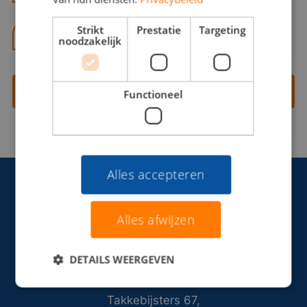
Strikt
Prestatie
Targeting
06 13 28 62 71
noodzakelijk
Contact opnemen
Functioneel
Alles accepteren
Alles afwijzen
DETAILS WEERGEVEN
Takkebijsters 67,