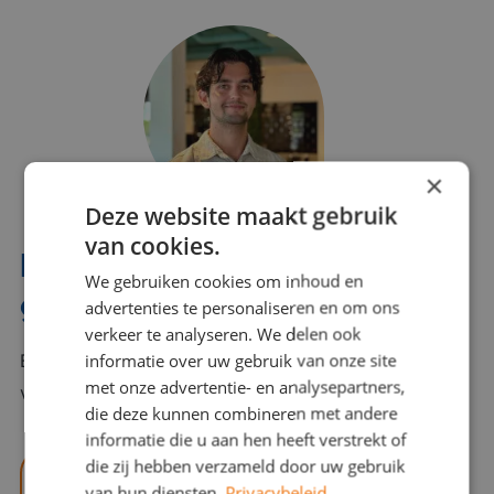
×
Deze website maakt gebruik
van cookies.
Interesse? Benno helpt je
We gebruiken cookies om inhoud en
graag verder!
advertenties te personaliseren en om ons
verkeer te analyseren. We delen ook
informatie over uw gebruik van onze site
Bel of mail Benno met al jouw vragen. Benno staat
met onze advertentie- en analysepartners,
voor je klaar en helpt je graag!
die deze kunnen combineren met andere
informatie die u aan hen heeft verstrekt of
die zij hebben verzameld door uw gebruik
benno@viajou.nl
van hun diensten.
Privacybeleid