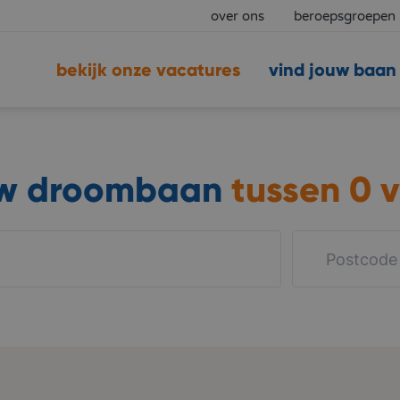
over ons
beroepsgroepen
bekijk onze vacatures
vind jouw baan
uw droombaan
tussen
0 v