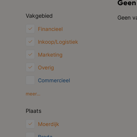
Geen
Vakgebied
Geen va
Financieel
Inkoop/Logistiek
Marketing
Overig
Commercieel
Klantenservice
meer...
HRM
Plaats
ICT
Moerdijk
Juridisch