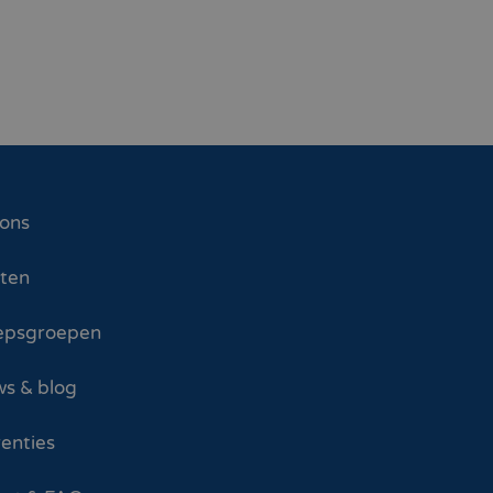
 ons
sten
epsgroepen
s & blog
enties