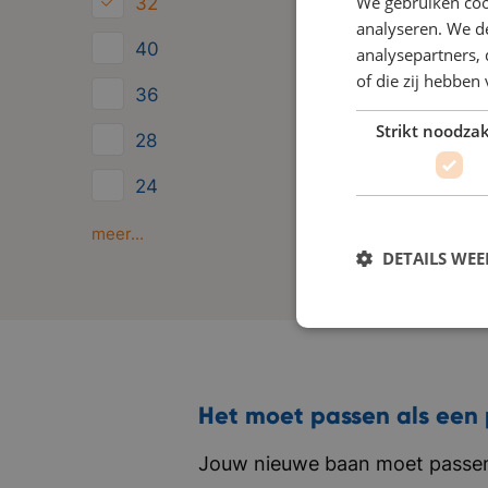
We gebruiken coo
32
analyseren. We de
40
analysepartners,
of die zij hebbe
36
Strikt noodzak
28
24
Minder dan 24
meer...
DETAILS WE
Het moet passen als een 
Jouw nieuwe baan moet passen 