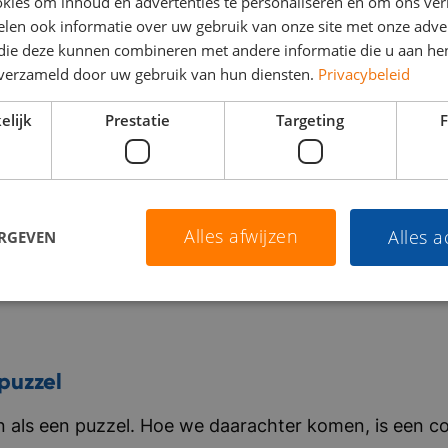
kies om inhoud en advertenties te personaliseren en om ons ver
len ook informatie over uw gebruik van onze site met onze adver
 die deze kunnen combineren met andere informatie die u aan hen
n verzameld door uw gebruik van hun diensten.
Privacybeleid
elijk
Prestatie
Targeting
F
Alles afwijzen
Alles 
ERGEVEN
puzzel
als een puzzel. Hoe we daarachter komen, is een co