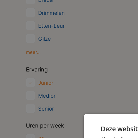
Breda
Management
Drimmelen
Administratief
Etten-Leur
Gilze
Oosterhout
meer...
Oud Gastel
Ervaring
Roosendaal
Junior
Zundert
Medior
Senior
Uren per week
Deze websit