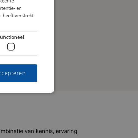
keer te
tentie- en
 heeft verstrekt
unctioneel
accepteren
mbinatie van kennis, ervaring