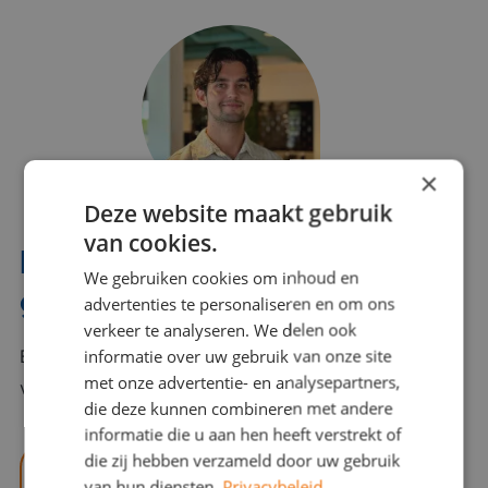
×
Deze website maakt gebruik
van cookies.
Interesse? Benno helpt je
We gebruiken cookies om inhoud en
graag verder!
advertenties te personaliseren en om ons
verkeer te analyseren. We delen ook
informatie over uw gebruik van onze site
Bel of mail Benno met al jouw vragen. Benno staat
met onze advertentie- en analysepartners,
voor je klaar en helpt je graag!
die deze kunnen combineren met andere
informatie die u aan hen heeft verstrekt of
die zij hebben verzameld door uw gebruik
benno@viajou.nl
van hun diensten.
Privacybeleid