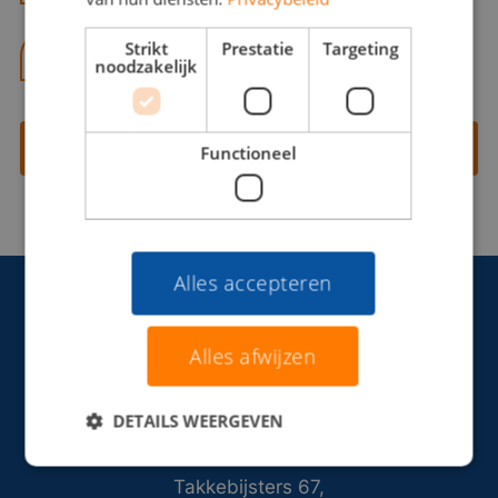
Strikt
Prestatie
Targeting
06 13 28 62 71
noodzakelijk
Contact opnemen
Functioneel
Alles accepteren
Alles afwijzen
DETAILS WEERGEVEN
Takkebijsters 67,