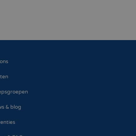
 ons
sten
epsgroepen
s & blog
enties