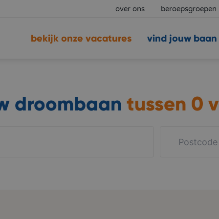
over ons
beroepsgroepen
bekijk onze vacatures
vind jouw baan
uw droombaan
tussen
0 v