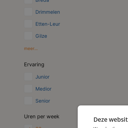
Breda
Management
Drimmelen
Administratief
Etten-Leur
Gilze
Oosterhout
meer...
Oud Gastel
Ervaring
Roosendaal
Junior
Zundert
Medior
Senior
Uren per week
Deze websit