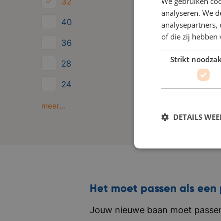
We gebruiken coo
32
analyseren. We de
40
analysepartners,
of die zij hebbe
36
Strikt noodzak
28
24
Minder dan 24
meer...
DETAILS WE
Het moet passen als een 
Jouw nieuwe baan moet passen 