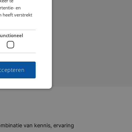
keer te
tentie- en
 heeft verstrekt
unctioneel
accepteren
mbinatie van kennis, ervaring