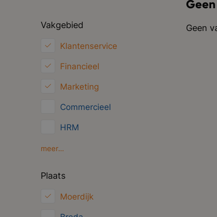
Geen
Vakgebied
Geen va
Klantenservice
Financieel
Marketing
Commercieel
HRM
Inkoop/Logistiek
meer...
ICT
Plaats
Juridisch
Moerdijk
Overig