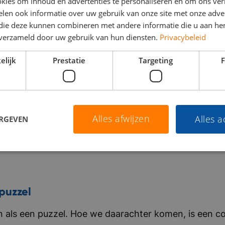
kies om inhoud en advertenties te personaliseren en om ons ver
len ook informatie over uw gebruik van onze site met onze adver
 die deze kunnen combineren met andere informatie die u aan hen
n verzameld door uw gebruik van hun diensten.
Privacybeleid
elijk
Prestatie
Targeting
F
Alles afwijzen
Alles 
ERGEVEN
puzzel
als een puzzel. Hoe we daarachter komen, is een co