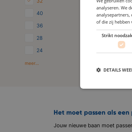
We gebruiken coo
32
analyseren. We de
40
analysepartners,
of die zij hebbe
36
Strikt noodzak
28
24
Minder dan 24
meer...
DETAILS WE
Het moet passen als een 
Jouw nieuwe baan moet passen 