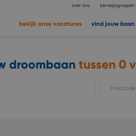
over ons
beroepsgroepen
bekijk onze vacatures
vind jouw baan
uw droombaan
tussen
0 v