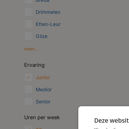
Breda
Management
Drimmelen
Administratief
Etten-Leur
Gilze
Oosterhout
meer...
Oud Gastel
Ervaring
Roosendaal
Junior
Zundert
Medior
Senior
Uren per week
Deze websit