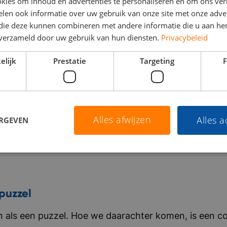
kies om inhoud en advertenties te personaliseren en om ons ver
len ook informatie over uw gebruik van onze site met onze adver
 die deze kunnen combineren met andere informatie die u aan hen
n verzameld door uw gebruik van hun diensten.
Privacybeleid
elijk
Prestatie
Targeting
F
Alles afwijzen
Alles 
ERGEVEN
puzzel
als een puzzel. Hoe we daarachter komen, is een co