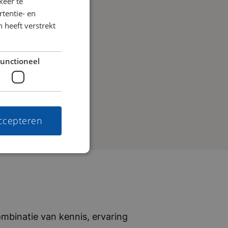
keer te
tentie- en
 heeft verstrekt
unctioneel
accepteren
mbinatie van kennis, ervaring