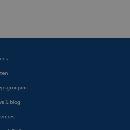
 ons
sten
epsgroepen
s & blog
enties