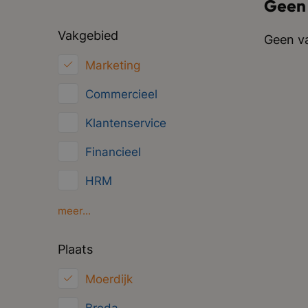
Geen
Vakgebied
Geen va
Marketing
Commercieel
Klantenservice
Financieel
HRM
Inkoop/Logistiek
meer...
ICT
Plaats
Juridisch
Moerdijk
Overig