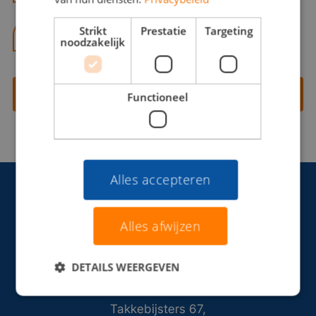
Strikt
Prestatie
Targeting
06 13 28 62 71
noodzakelijk
Contact opnemen
Functioneel
Alles accepteren
Alles afwijzen
DETAILS WEERGEVEN
Takkebijsters 67,