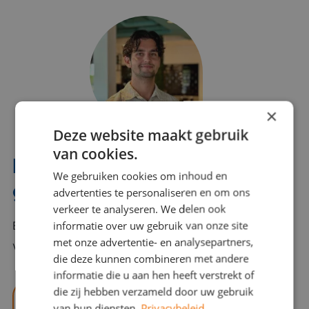
×
Deze website maakt gebruik
van cookies.
Interesse? Benno helpt je
We gebruiken cookies om inhoud en
graag verder!
advertenties te personaliseren en om ons
verkeer te analyseren. We delen ook
informatie over uw gebruik van onze site
Bel of mail Benno met al jouw vragen. Benno staat
met onze advertentie- en analysepartners,
voor je klaar en helpt je graag!
die deze kunnen combineren met andere
informatie die u aan hen heeft verstrekt of
die zij hebben verzameld door uw gebruik
benno@viajou.nl
van hun diensten.
Privacybeleid