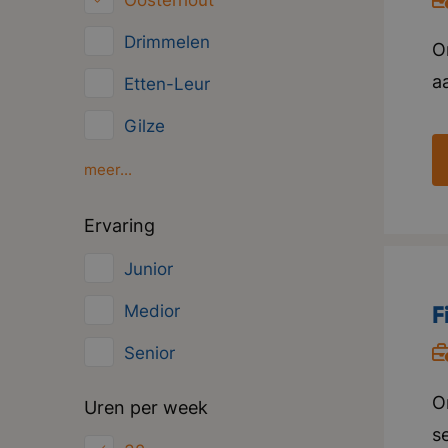
Oosterhout
Overig
Drimmelen
O
Administratief
aa
Etten-Leur
w
Gilze
v
Moerdijk
meer...
e
s
Oud Gastel
Ervaring
v
Roosendaal
Junior
i
Zundert
o
F
Medior
u
Senior
D
O
Uren per week
s