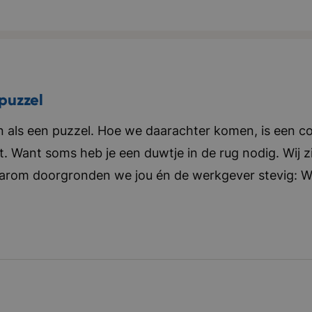
tten, krijg je op het kantoor door het interieur het ge
en zeer ondernemende en ambitieuze organisatie en vo
edrijf in vijf woorden: internationaal, Gedreven, Am
ommercieel
puzzel
als een puzzel. Hoe we daarachter komen, is een co
t. Want soms heb je een duwtje in de rug nodig. Wij zi
aarom doorgronden we jou én de werkgever stevig: Wat 