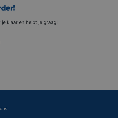
rder!
je klaar en helpt je graag!
1
 ons