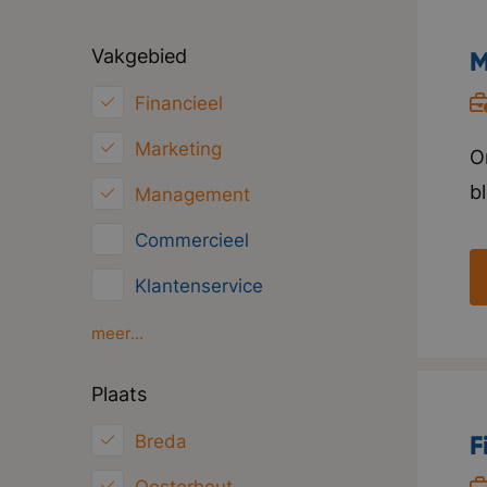
Vakgebied
M
Financieel
Marketing
O
b
Management
h
Commercieel
w
Klantenservice
i
V
HRM
meer...
t
Inkoop/Logistiek
Plaats
p
ICT
F
Breda
Juridisch