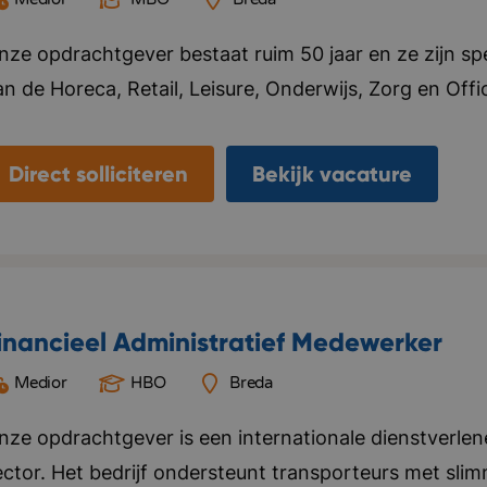
nze opdrachtgever bestaat ruim 50 jaar en ze zijn spec
n de Horeca, Retail, Leisure, Onderwijs, Zorg en Office
at ze doen. Ze leveren maatwerk en zijn onderscheid
oorop in de markt. Ze hebben drie showrooms gevest
Direct solliciteren
Bekijk vacature
n een logistiekcentrum in Rijen en maken ook een int
taat hoog op de agenda en ze hebben als doel om in
an hospitality meubilair in Europa te zijn! Binnen de
nformele sfeer, mensen voelen zich snel thuis en gaan
ngeveer 150 medewerkers. Het is meer dan alleen sto
inancieel Administratief Medewerker
nieke hospitality-concepten verkocht! Bedrijf in vijf
Medior
HBO
Breda
ynamisch, Resultaatgericht, Creatief.
nze opdrachtgever is een internationale dienstverlene
ector. Het bedrijf ondersteunt transporteurs met sli