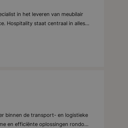
ialist in het leveren van meubilair
. Hospitality staat centraal in alles
end. Ze leggen de lat hoog en lopen
igd in Breda, Dalfsen en Amsterdam
ernationale groei door. Duurzaamheid
 2030 de meest duurzame leverancier
 organisatie hangt een warme en
 als familie met elkaar om. Er werken
elen en tafels verkopen; er worden
 woorden: Gastvrijheid, Hands-on,
r binnen de transport- en logistieke
mme en efficiënte oplossingen rondom