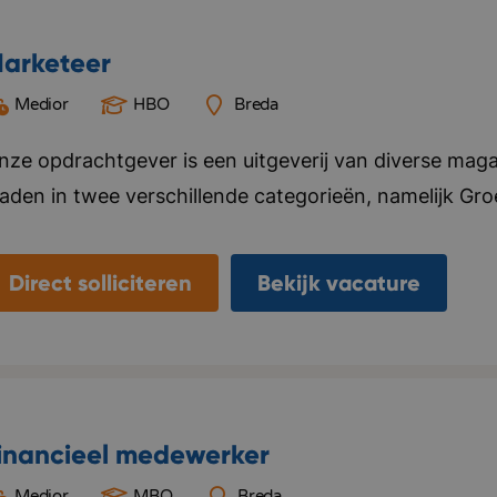
arketeer
Medior
HBO
Breda
nze opdrachtgever is een uitgeverij van diverse mag
laden in twee verschillende categorieën, namelijk Gr
ier alles voor, van ontwerp tot marketing en distributi
ebsite en social media kanalen. Naast het uitgeven v
Direct solliciteren
Bekijk vacature
nternationale uitgeverijen in het distribueren van hun 
laanderen. Het kantoor van deze opdrachtgever bevi
eamgevoel vinden ze belangrijk, ze organiseren regelma
ersoneel. Bedrijf in vijf woorden: Specialistisch, kwal
inancieel medewerker
Medior
MBO
Breda