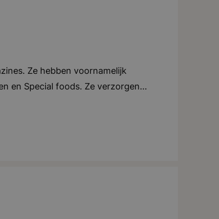
azines. Ze hebben voornamelijk
oen en Special foods. Ze verzorgen
e. Elk blad beschikt over een eigen
an tijdschriften, ondersteunen ze ook
tijdschriften in zowel Nederland als
ndt zich in Breda. Teamwork en
tig uitjes of activiteiten voor het
iteit, creatief, dynamisch, teamwork