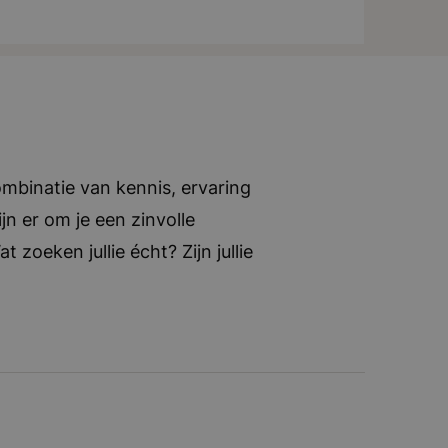
voel alsof je op Curaçao zit. Het is
or nieuwe ideeën is altijd ruimte!
bitieus, Ondernemerschap en
mbinatie van kennis, ervaring
jn er om je een zinvolle
zoeken jullie écht? Zijn jullie