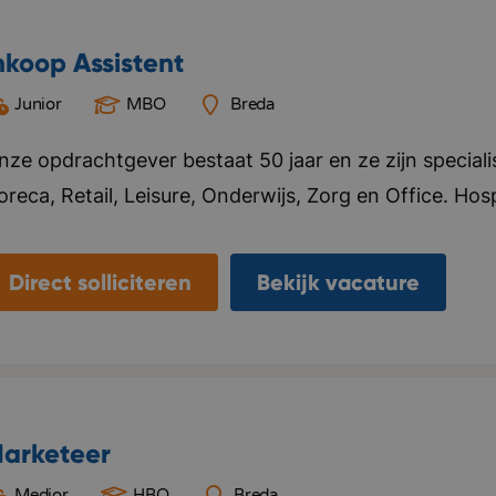
nkoop Assistent
Junior
MBO
Breda
nze opdrachtgever bestaat 50 jaar en ze zijn specialis
reca, Retail, Leisure, Onderwijs, Zorg en Office. Hospi
oen. Ze leveren maatwerk en zijn onderscheidend. Ze
n de markt. Ze hebben drie showrooms gevestigd in 
Direct solliciteren
Bekijk vacature
ogistiekcentrum in Rijen. Duurzaamheid staat hoog o
n 2030 de meest duurzame leverancier van hospitality 
rganisatie hangt een warme en informele sfeer, mense
amilie met elkaar om. Er werken ongeveer 100 medewe
toelen en tafels verkopen; er worden unieke hospitalit
arketeer
oorden: Gastvrijheid, Hands-on, Dynamisch, Resultaat
Medior
HBO
Breda