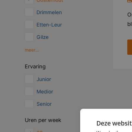
Oosterhout
Overig
Drimmelen
O
Administratief
b
Etten-Leur
h
Gilze
w
Moerdijk
meer...
i
V
Oud Gastel
Ervaring
t
Roosendaal
Junior
p
Zundert
Medior
Senior
Uren per week
Deze websit