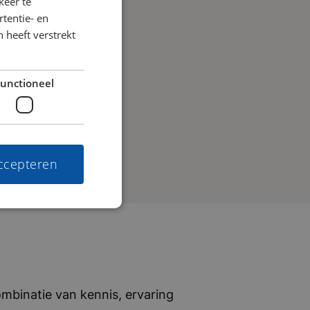
keer te
tentie- en
 heeft verstrekt
unctioneel
accepteren
mbinatie van kennis, ervaring