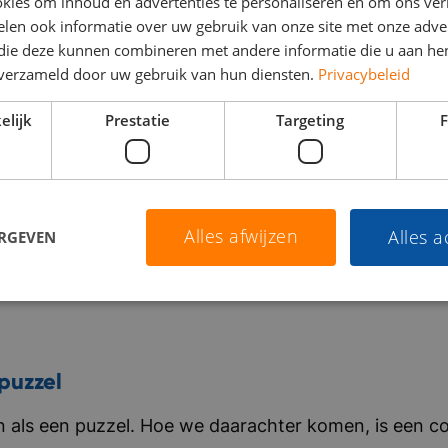
kies om inhoud en advertenties te personaliseren en om ons ver
len ook informatie over uw gebruik van onze site met onze adver
 die deze kunnen combineren met andere informatie die u aan hen
n verzameld door uw gebruik van hun diensten.
Privacybeleid
elijk
Prestatie
Targeting
F
Alles afwijzen
Alles 
ERGEVEN
puzzel
als een puzzel. Hoe we daarachter komen, is een co