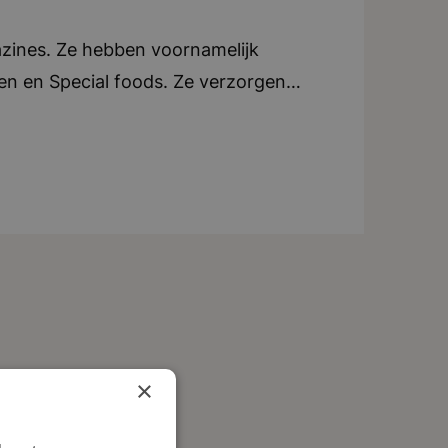
azines. Ze hebben voornamelijk
oen en Special foods. Ze verzorgen
e. Elk blad beschikt over een eigen
an tijdschriften, ondersteunen ze ook
tijdschriften in zowel Nederland als
ndt zich in Breda. Teamwork en
tig uitjes of activiteiten voor het
iteit, creatief, dynamisch, teamwork
×