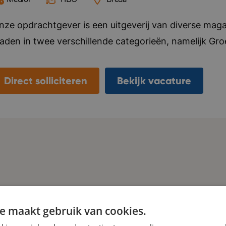
nze opdrachtgever is een uitgeverij van diverse mag
laden in twee verschillende categorieën, namelijk Gr
ier alles voor, van ontwerp tot marketing en distributi
ebsite en social media kanalen. Naast het uitgeven v
Direct solliciteren
Bekijk vacature
nternationale uitgeverijen in het distribueren van hun 
laanderen. Het kantoor van deze opdrachtgever bevi
eamgevoel vinden ze belangrijk, ze organiseren regelma
ersoneel. Bedrijf in vijf woorden: Specialistisch, kwal
e maakt gebruik van cookies.