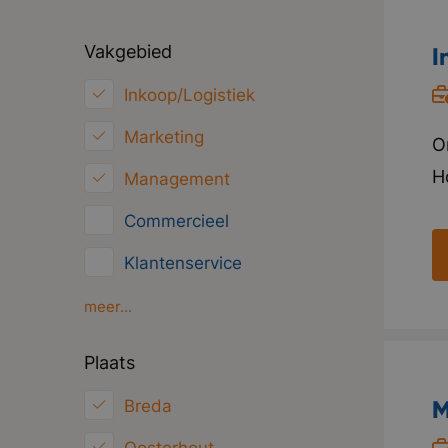
Vakgebied
I
Inkoop/Logistiek
Marketing
O
Ho
Management
d
Commercieel
i
Klantenservice
l
i
Financieel
meer...
o
HRM
Plaats
f
ICT
s
M
Breda
Juridisch
w