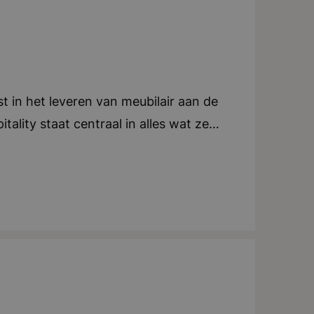
t in het leveren van meubilair aan de
tality staat centraal in alles wat ze
 leggen de lat hoog en lopen voorop
Breda, Dalfsen en Amsterdam en een
p de agenda en ze hebben als doel om
meubilair in Europa te zijn! Binnen de
n voelen zich snel thuis en gaan als
rkers. Het is meer dan alleen
y-concepten verkocht! Bedrijf in vijf
gericht, Creatief.