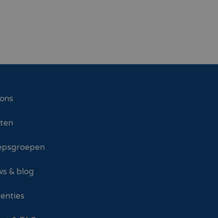
 ons
sten
epsgroepen
s & blog
enties