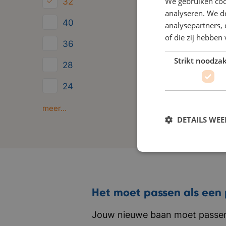
We gebruiken coo
32
analyseren. We de
40
analysepartners,
of die zij hebbe
36
Strikt noodzak
28
24
Minder dan 24
meer...
DETAILS WE
Het moet passen als een 
Jouw nieuwe baan moet passen 