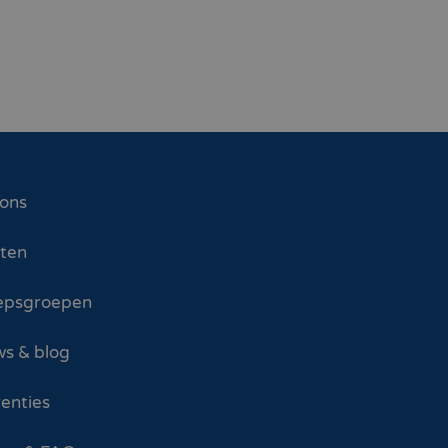
 ons
sten
epsgroepen
s & blog
enties