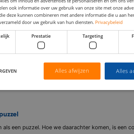
kies om inhoud en advertenties te personaliseren en om ons ver
randstof, tol en administratieve processen. Met de h
len ook informatie over uw gebruik van onze site met onze adver
 die deze kunnen combineren met andere informatie die u aan hen
oordelig tanken binnen een uitgebreid Europees netw
Direct solliciteren
Bekijk vacature
n verzameld door uw gebruik van hun diensten.
Privacybeleid
nderscheiden zich door persoonlijke service, flexibili
fficiëntie. De organisatie werkt nauw samen met inter
elijk
Prestatie
Targeting
F
elfstandige chauffeurs tot grote fleetowners, en help
oepel en kostenefficiënt te laten verlopen. Bedrijf in 
nternationaal, gedreven, ondernemend
Alles afwijzen
Alles 
ERGEVEN
puzzel
als een puzzel. Hoe we daarachter komen, is een co