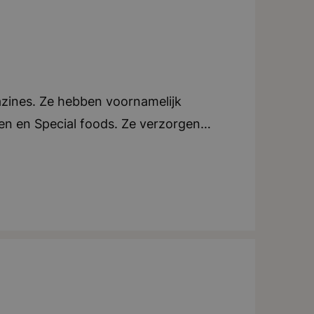
azines. Ze hebben voornamelijk
oen en Special foods. Ze verzorgen
e. Elk blad beschikt over een eigen
an tijdschriften, ondersteunen ze ook
tijdschriften in zowel Nederland als
ndt zich in Breda. Teamwork en
tig uitjes of activiteiten voor het
iteit, creatief, dynamisch, teamwork