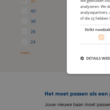
We gebruiken coo
32
b
analyseren. We de
40
analysepartners,
v
of die zij hebbe
o
36
e
Strikt noodzak
28
z
24
s
i
Minder dan 24
meer...
DETAILS WE
Het moet passen als een 
Jouw nieuwe baan moet passen 