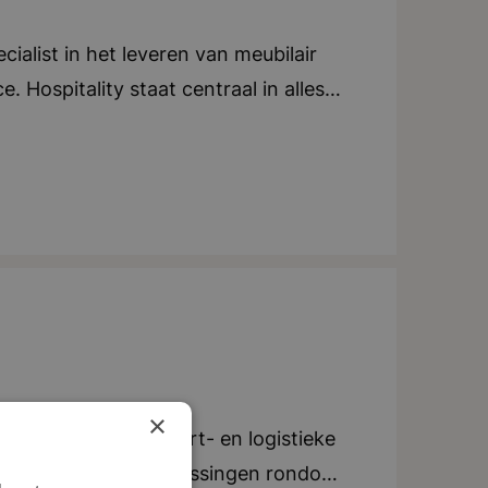
ialist in het leveren van meubilair
. Hospitality staat centraal in alles
end. Ze leggen de lat hoog en lopen
igd in Breda, Dalfsen en Amsterdam
ernationale groei door. Duurzaamheid
 2030 de meest duurzame leverancier
 organisatie hangt een warme en
 als familie met elkaar om. Er werken
elen en tafels verkopen; er worden
 woorden: Gastvrijheid, Hands-on,
×
r binnen de transport- en logistieke
mme en efficiënte oplossingen rondom