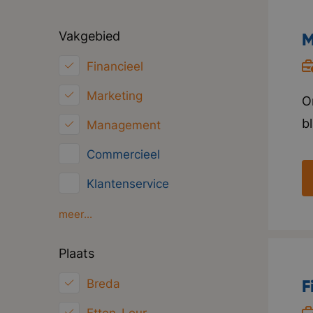
Vakgebied
M
Financieel
Marketing
O
b
Management
h
Commercieel
w
Klantenservice
i
V
HRM
meer...
t
Inkoop/Logistiek
Plaats
p
ICT
F
Breda
Juridisch