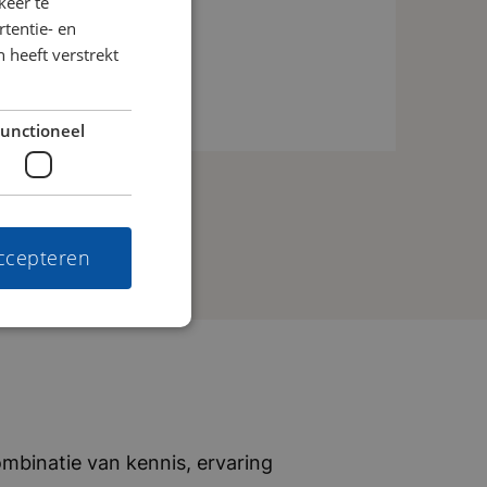
keer te
un speciale kaart kunnen klanten
tentie- en
 heeft verstrekt
erk van duizenden tankstations. Ze
teit en een sterke focus op gemak en
nationale transportbedrijven, van
unctioneel
t hen dagelijks om hun operatie
vijf woorden: transparant, ambitieus,
accepteren
mbinatie van kennis, ervaring