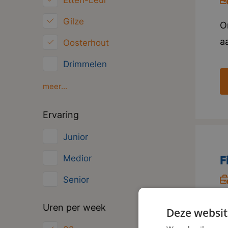
Etten-Leur
Overig
Gilze
O
Administratief
aa
Oosterhout
w
Drimmelen
v
Moerdijk
meer...
e
s
Oud Gastel
Ervaring
v
Roosendaal
Junior
i
Zundert
o
F
Medior
u
Senior
D
O
Uren per week
Deze websit
s