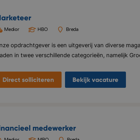
arketeer
Medior
HBO
Breda
nze opdrachtgever is een uitgeverij van diverse mag
laden in twee verschillende categorieën, namelijk Gr
ier alles voor, van ontwerp tot marketing en distributi
ebsite en social media kanalen. Naast het uitgeven v
Direct solliciteren
Bekijk vacature
nternationale uitgeverijen in het distribueren van hun 
laanderen. Het kantoor van deze opdrachtgever bevi
eamgevoel vinden ze belangrijk, ze organiseren regelma
ersoneel. Bedrijf in vijf woorden: Specialistisch, kwal
inancieel medewerker
Medior
MBO
Breda