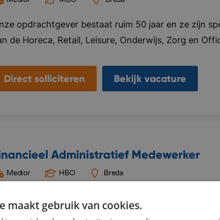
nze opdrachtgever bestaat ruim 50 jaar en ze zijn spec
n de Horeca, Retail, Leisure, Onderwijs, Zorg en Office
at ze doen. Ze leveren maatwerk en zijn onderscheid
oorop in de markt. Ze hebben drie showrooms gevest
Direct solliciteren
Bekijk vacature
n een logistiekcentrum in Rijen en maken ook een int
taat hoog op de agenda en ze hebben als doel om in
an hospitality meubilair in Europa te zijn! Binnen de
nformele sfeer, mensen voelen zich snel thuis en gaan
ngeveer 150 medewerkers. Het is meer dan alleen sto
inancieel Administratief Medewerker
nieke hospitality-concepten verkocht! Bedrijf in vijf
Medior
HBO
Breda
ynamisch, Resultaatgericht, Creatief.
nze opdrachtgever is een internationale dienstverlene
e maakt gebruik van cookies.
ector. Het bedrijf ondersteunt transporteurs met sli