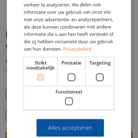
verkeer te analyseren. We delen ook
informatie over uw gebruik van onze site
met onze advertentie- en analysepartners,
die deze kunnen combineren met andere
Interesse? Benno helpt je
informatie die u aan hen heeft verstrekt of
die zij hebben verzameld door uw gebruik
graag verder!
van hun diensten.
Privacybeleid
Bel of mail Benno met al jouw vragen. Benno staat
Strikt
Prestatie
Targeting
noodzakelijk
voor je klaar en helpt je graag!
Functioneel
benno@viajou.nl
06 13 28 62 71
Alles accepteren