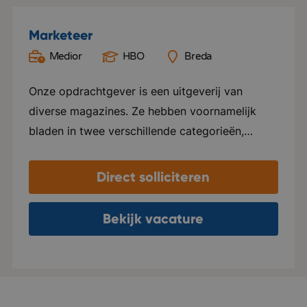
Marketeer
Medior
HBO
Breda
Onze opdrachtgever is een uitgeverij van
diverse magazines. Ze hebben voornamelijk
bladen in twee verschillende categorieën,
namelijk Groen en Special foods. Ze verzorgen
hier alles voor, van ontwerp tot marketing en
Direct solliciteren
distributie. Elk blad beschikt over een eigen
website en social media kanalen. Naast het
Bekijk vacature
uitgeven van tijdschriften, ondersteunen ze ook
internationale uitgeverijen in het distribueren
van hun tijdschriften in zowel Nederland als
Vlaanderen. Het kantoor van deze