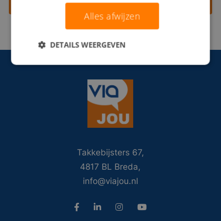
Contact opnemen
Alles afwijzen
DETAILS WEERGEVEN
Takkebijsters 67,
4817 BL Breda,
info@viajou.nl