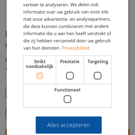
verkeer te analyseren. We delen ook
informatie over uw gebruik van onze site
met onze advertentie- en analysepartners,
die deze kunnen combineren met andere
Interesse? Benno helpt je
informatie die u aan hen heeft verstrekt of
die zij hebben verzameld door uw gebruik
graag verder!
van hun diensten.
Privacybeleid
Bel of mail Benno met al jouw vragen. Benno staat
Strikt
Prestatie
Targeting
noodzakelijk
voor je klaar en helpt je graag!
Functioneel
benno@viajou.nl
06 13 28 62 71
Alles accepteren