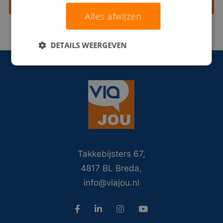
Contact opnemen
Alles afwijzen
DETAILS WEERGEVEN
Takkebijsters 67,
4817 BL Breda,
info@viajou.nl