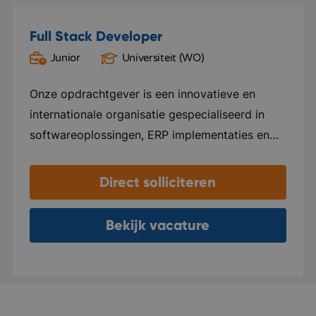
Full Stack Developer
Junior
Universiteit (WO)
Breda
Onze opdrachtgever is een innovatieve en
internationale organisatie gespecialiseerd in
softwareoplossingen, ERP implementaties en
procesautomatisering. Vanuit een modern
kantoor in de regio Breda werkt een gedreven
Direct solliciteren
team dagelijks aan het optimaliseren van
bedrijfsprocessen voor uiteenlopende klanten.
Bekijk vacature
De organisatie richt zich op het slimmer,
efficiënter en toekomstbestendig maken van
financiële en operationele processen. Innovatie,
automatisering en continue verbetering staan