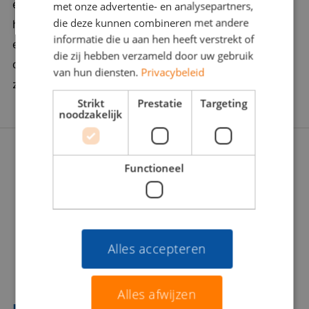
ervaring en een vleugje verleidingskracht. Want soms
met onze advertentie- en analysepartners,
en kostenefficiënt te laten verlopen. Bedrijf in
die deze kunnen combineren met andere
heb je een duwtje in de rug nodig. Wij zijn er om je
vijf woorden: transparant, ambitieus,
informatie die u aan hen heeft verstrekt of
een zinvolle carrièrestap te laten zetten. Daarom
internationaal, gedreven, ondernemend
die zij hebben verzameld door uw gebruik
doorgronden we jou én de werkgever stevig: Wat
van hun diensten.
Privacybeleid
zoeken jullie écht? Zijn jullie voor elkaar gemaakt?
Strikt
Prestatie
Targeting
noodzakelijk
Functioneel
Alles accepteren
Alles afwijzen