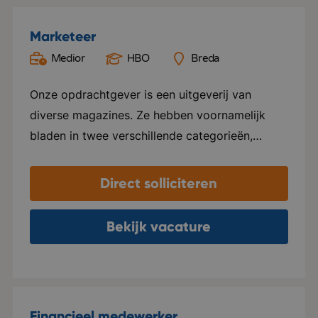
Marketeer
Medior
HBO
Breda
Onze opdrachtgever is een uitgeverij van
diverse magazines. Ze hebben voornamelijk
bladen in twee verschillende categorieën,
namelijk Groen en Special foods. Ze verzorgen
hier alles voor, van ontwerp tot marketing en
Direct solliciteren
distributie. Elk blad beschikt over een eigen
website en social media kanalen. Naast het
Bekijk vacature
uitgeven van tijdschriften, ondersteunen ze ook
internationale uitgeverijen in het distribueren
van hun tijdschriften in zowel Nederland als
Vlaanderen. Het kantoor van deze
Financieel medewerker