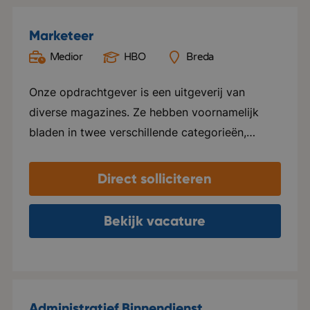
Marketeer
Medior
HBO
Breda
Onze opdrachtgever is een uitgeverij van
diverse magazines. Ze hebben voornamelijk
bladen in twee verschillende categorieën,
namelijk Groen en Special foods. Ze verzorgen
hier alles voor, van ontwerp tot marketing en
Direct solliciteren
distributie. Elk blad beschikt over een eigen
website en social media kanalen. Naast het
Bekijk vacature
uitgeven van tijdschriften, ondersteunen ze ook
internationale uitgeverijen in het distribueren
van hun tijdschriften in zowel Nederland als
Vlaanderen. Het kantoor van deze
Administratief Binnendienst