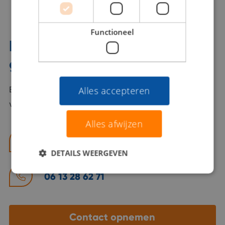
Functioneel
Interesse? Benno helpt je
graag verder!
Bel of mail Benno met al jouw vragen. Benno staat
Alles accepteren
voor je klaar en helpt je graag!
Alles afwijzen
benno@viajou.nl
DETAILS WEERGEVEN
06 13 28 62 71
Contact opnemen