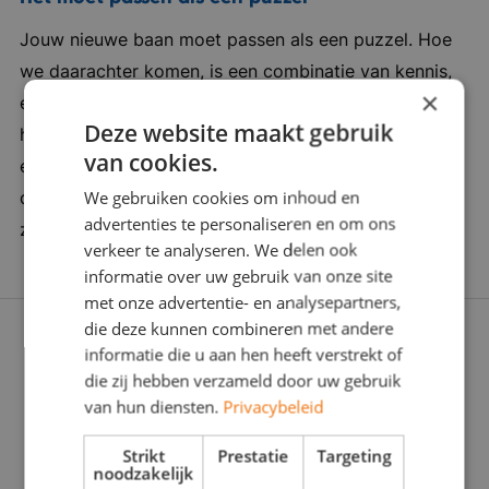
waar collega’s elkaar ondersteunen en humor
Jouw nieuwe baan moet passen als een puzzel. Hoe
belangrijk is. Ze hebben een duidelijke drive om
we daarachter komen, is een combinatie van kennis,
werkzaamheden elke dag een beetje beter uit
×
ervaring en een vleugje verleidingskracht. Want soms
te voeren en er is veel ruimte voor eigen
Deze website maakt gebruik
heb je een duwtje in de rug nodig. Wij zijn er om je
ontwikkeling en opleiding. Klanttevredenheid en
van cookies.
een zinvolle carrièrestap te laten zetten. Daarom
service zijn belangrijke factoren voor de
We gebruiken cookies om inhoud en
doorgronden we jou én de werkgever stevig: Wat
organisatie, iedereen gaat voor de 9+ ervaring.
advertenties te personaliseren en om ons
zoeken jullie écht? Zijn jullie voor elkaar gemaakt?
Hierdoor is het van belang om innovatief en
verkeer te analyseren. We delen ook
efficiënt te blijven denken en open te staan
informatie over uw gebruik van onze site
voor de wensen van relaties. Bedrijf in vijf
met onze advertentie- en analysepartners,
die deze kunnen combineren met andere
woorden: ondernemerschap, toonaangevend,
informatie die u aan hen heeft verstrekt of
betrouwbaarheid, innovatief en betrokken
die zij hebben verzameld door uw gebruik
van hun diensten.
Privacybeleid
Strikt
Prestatie
Targeting
noodzakelijk