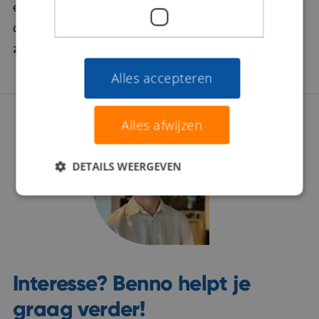
een zinvolle carrièrestap te laten zetten. Daarom
doorgronden we jou én de werkgever stevig: Wat
zoeken jullie écht? Zijn jullie voor elkaar gemaakt?
Alles accepteren
Alles afwijzen
DETAILS WEERGEVEN
Interesse? Benno helpt je
graag verder!