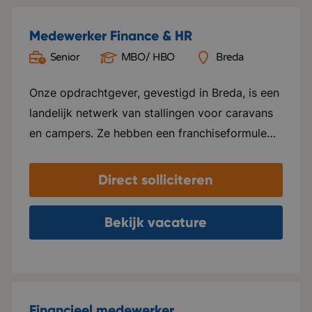
Medewerker Finance & HR
Senior
MBO/ HBO
Breda
Onze opdrachtgever, gevestigd in Breda, is een
landelijk netwerk van stallingen voor caravans
en campers. Ze hebben een franchiseformule
ontwikkeld waarbij agrarisch ondernemers met
een lege kas of schuur die laten ombouwen tot
Direct solliciteren
stalling. De ondernemer wordt volledig
ontzorgd: vergunningen worden aangevraagd,
Bekijk vacature
de locatie komt op het platform, en
reservering, facturatie en klantenservice
worden centraal opgepakt. In Nederland is de
organisatie marktleider, met op dit moment
Financieel medewerker