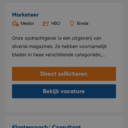
Marketeer
Medior
HBO
Breda
Onze opdrachtgever is een uitgeverij van
diverse magazines. Ze hebben voornamelijk
bladen in twee verschillende categorieën,
namelijk Groen en Special foods. Ze verzorgen
hier alles voor, van ontwerp tot marketing en
Direct solliciteren
distributie. Elk blad beschikt over een eigen
website en social media kanalen. Naast het
Bekijk vacature
uitgeven van tijdschriften, ondersteunen ze ook
internationale uitgeverijen in het distribueren
van hun tijdschriften in zowel Nederland als
Vlaanderen. Het kantoor van deze
Klantencoach/ Consultant