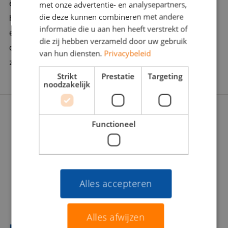
ervaring en een vleugje verleidingskracht. Want soms
met onze advertentie- en analysepartners,
ruimte voor uitjes en gezelligheid. Bedrijf in vijf
die deze kunnen combineren met andere
heb je een duwtje in de rug nodig. Wij zijn er om je
woorden: Dynamisch, ondernemend,
informatie die u aan hen heeft verstrekt of
een zinvolle carrièrestap te laten zetten. Daarom
servicegericht, flexibel, informeel
die zij hebben verzameld door uw gebruik
doorgronden we jou én de werkgever stevig: Wat
van hun diensten.
Privacybeleid
zoeken jullie écht? Zijn jullie voor elkaar gemaakt?
Strikt
Prestatie
Targeting
noodzakelijk
Functioneel
Alles accepteren
Alles afwijzen