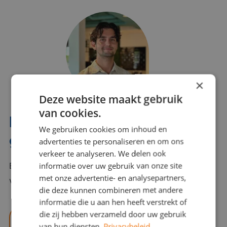
×
Deze website maakt gebruik
van cookies.
Interesse? Benno helpt je
We gebruiken cookies om inhoud en
graag verder!
advertenties te personaliseren en om ons
verkeer te analyseren. We delen ook
informatie over uw gebruik van onze site
Bel of mail Benno met al jouw vragen. Benno staat
met onze advertentie- en analysepartners,
voor je klaar en helpt je graag!
die deze kunnen combineren met andere
informatie die u aan hen heeft verstrekt of
die zij hebben verzameld door uw gebruik
benno@viajou.nl
van hun diensten.
Privacybeleid