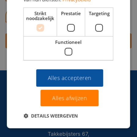
Strikt
Prestatie
Targeting
06 13 28 62 71
noodzakelijk
Contact opnemen
Functioneel
Alles accepteren
Alles afwijzen
DETAILS WEERGEVEN
Takkebijsters 67,