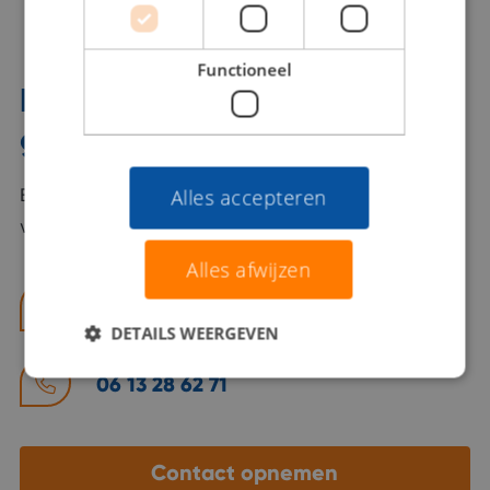
Functioneel
Interesse? Benno helpt je
graag verder!
Bel of mail Benno met al jouw vragen. Benno staat
Alles accepteren
voor je klaar en helpt je graag!
Alles afwijzen
benno@viajou.nl
DETAILS WEERGEVEN
06 13 28 62 71
Contact opnemen