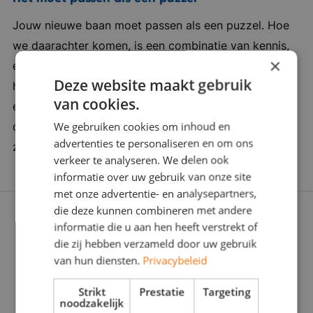
waar collega’s elkaar ondersteunen en humor
Jouw nieuwe baan moet passen als een puzzel. Hoe
belangrijk is. Ze hebben een duidelijke drive om
we daarachter komen, is een combinatie van kennis,
werkzaamheden elke dag een beetje beter uit
×
ervaring en een vleugje verleidingskracht. Want soms
te voeren en er is veel ruimte voor eigen
Deze website maakt gebruik
heb je een duwtje in de rug nodig. Wij zijn er om je
ontwikkeling en opleiding. Klanttevredenheid en
van cookies.
een zinvolle carrièrestap te laten zetten. Daarom
service zijn belangrijke factoren voor de
We gebruiken cookies om inhoud en
doorgronden we jou én de werkgever stevig: Wat
organisatie, iedereen gaat voor de 9+ ervaring.
advertenties te personaliseren en om ons
zoeken jullie écht? Zijn jullie voor elkaar gemaakt?
Hierdoor is het van belang om innovatief en
verkeer te analyseren. We delen ook
efficiënt te blijven denken en open te staan
informatie over uw gebruik van onze site
voor de wensen van relaties. Bedrijf in vijf
met onze advertentie- en analysepartners,
die deze kunnen combineren met andere
woorden: ondernemerschap, toonaangevend,
informatie die u aan hen heeft verstrekt of
betrouwbaarheid, innovatief en betrokken
die zij hebben verzameld door uw gebruik
van hun diensten.
Privacybeleid
Strikt
Prestatie
Targeting
noodzakelijk