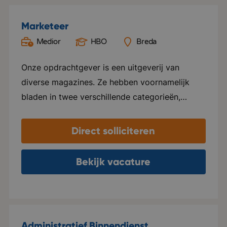
Marketeer
Medior
HBO
Breda
Onze opdrachtgever is een uitgeverij van
diverse magazines. Ze hebben voornamelijk
bladen in twee verschillende categorieën,
namelijk Groen en Special foods. Ze verzorgen
hier alles voor, van ontwerp tot marketing en
Direct solliciteren
distributie. Elk blad beschikt over een eigen
website en social media kanalen. Naast het
Bekijk vacature
uitgeven van tijdschriften, ondersteunen ze ook
internationale uitgeverijen in het distribueren
van hun tijdschriften in zowel Nederland als
Vlaanderen. Het kantoor van deze
Administratief Binnendienst