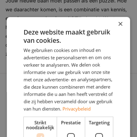
Jouw nieuwe baan moet passen als een puzzel. Hoe
ze organiseren regelmatig uitjes of activiteiten
we daarachter komen, is een combinatie van kennis,
voor het personeel. Bedrijf in vijf woorden:
ervaring en een vleugje verleidingskracht. Want soms
Specialistisch, kwaliteit, creatief, dynamisch,
×
heb je een duwtje in de rug nodig. Wij zijn er om je
teamwork
Deze website maakt gebruik
een zinvolle carrièrestap te laten zetten. Daarom
van cookies.
doorgronden we jou én de werkgever stevig: Wat
We gebruiken cookies om inhoud en
zoeken jullie écht? Zijn jullie voor elkaar gemaakt?
advertenties te personaliseren en om ons
verkeer te analyseren. We delen ook
informatie over uw gebruik van onze site
met onze advertentie- en analysepartners,
die deze kunnen combineren met andere
informatie die u aan hen heeft verstrekt of
die zij hebben verzameld door uw gebruik
van hun diensten.
Privacybeleid
Strikt
Prestatie
Targeting
noodzakelijk