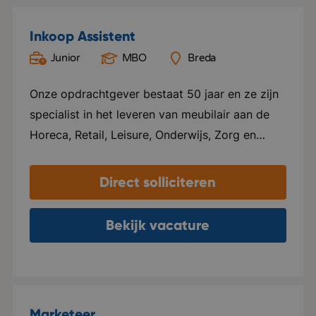
Inkoop Assistent
Junior
MBO
Breda
Onze opdrachtgever bestaat 50 jaar en ze zijn
specialist in het leveren van meubilair aan de
Horeca, Retail, Leisure, Onderwijs, Zorg en
Office. Hospitality staat centraal in alles wat ze
doen. Ze leveren maatwerk en zijn
Direct solliciteren
onderscheidend. Ze leggen de lat hoog en
lopen voorop in de markt. Ze hebben drie
Bekijk vacature
showrooms gevestigd in Breda, Dalfsen en
Amsterdam en een logistiekcentrum in Rijen.
Duurzaamheid staat hoog op de agenda en ze
hebben als doel om in 2030 de meest
Marketeer