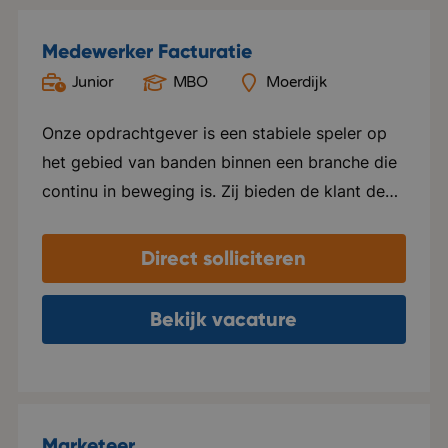
Medewerker Facturatie
Junior
MBO
Moerdijk
Onze opdrachtgever is een stabiele speler op
het gebied van banden binnen een branche die
continu in beweging is. Zij bieden de klant de
grootste eigen voorraad in Europa aan. Deze
voorraad bevat alle A-merken, maar ze laten
Direct solliciteren
ook private labels produceren. Kortom, ze
leveren kwaliteit! De organisatie is een holding
Bekijk vacature
waaronder een aantal zusterbedrijven vallen. In
deze functie kom je te werken onder een van
de zusterbedrijven. Dagelijks wordt er voor alle
collega’s (tegen een kleine vergoeding) een
Marketeer