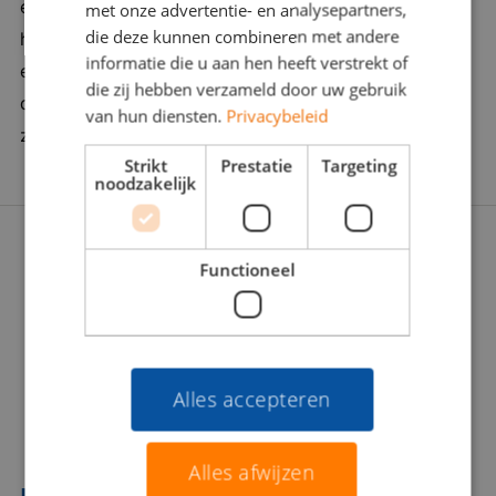
ervaring en een vleugje verleidingskracht. Want soms
met onze advertentie- en analysepartners,
en kostenefficiënt te laten verlopen. Bedrijf in
die deze kunnen combineren met andere
heb je een duwtje in de rug nodig. Wij zijn er om je
vijf woorden: transparant, ambitieus,
informatie die u aan hen heeft verstrekt of
een zinvolle carrièrestap te laten zetten. Daarom
internationaal, gedreven, ondernemend
die zij hebben verzameld door uw gebruik
doorgronden we jou én de werkgever stevig: Wat
van hun diensten.
Privacybeleid
zoeken jullie écht? Zijn jullie voor elkaar gemaakt?
Strikt
Prestatie
Targeting
noodzakelijk
Functioneel
Alles accepteren
Alles afwijzen