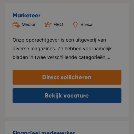
Marketeer
Medior
HBO
Breda
Onze opdrachtgever is een uitgeverij van
diverse magazines. Ze hebben voornamelijk
bladen in twee verschillende categorieën,
namelijk Groen en Special foods. Ze verzorgen
hier alles voor, van ontwerp tot marketing en
Direct solliciteren
distributie. Elk blad beschikt over een eigen
website en social media kanalen. Naast het
Bekijk vacature
uitgeven van tijdschriften, ondersteunen ze ook
internationale uitgeverijen in het distribueren
van hun tijdschriften in zowel Nederland als
Vlaanderen. Het kantoor van deze
Financieel medewerker