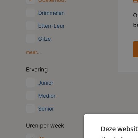
Oosterhout
Overig
Drimmelen
O
Administratief
b
Etten-Leur
s
Gilze
v
Moerdijk
meer...
c
e
Oud Gastel
Ervaring
w
Roosendaal
Junior
o
Zundert
p
Medior
Senior
Uren per week
Deze websit