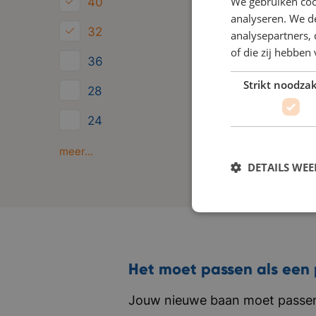
We gebruiken coo
40
analyseren. We de
32
analysepartners,
of die zij hebbe
36
Strikt noodzak
28
24
Minder dan 24
meer...
DETAILS WE
Het moet passen als een 
Jouw nieuwe baan moet passen 