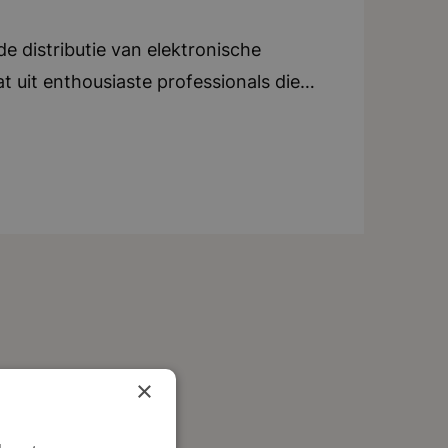
 distributie van elektronische
t uit enthousiaste professionals die
gen. Binnen de organisatie wordt
e gehele supply chain en aan
ienen. Het kantoor in Breda biedt
nlijke ontwikkeling en groei
ere succes van de organisatie, een
eren. Bedrijf in vijf woorden:
tionaal
×