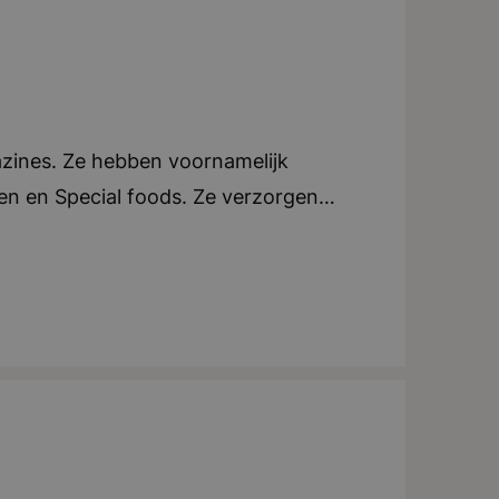
azines. Ze hebben voornamelijk
oen en Special foods. Ze verzorgen
e. Elk blad beschikt over een eigen
an tijdschriften, ondersteunen ze ook
tijdschriften in zowel Nederland als
ndt zich in Breda. Teamwork en
tig uitjes of activiteiten voor het
iteit, creatief, dynamisch, teamwork