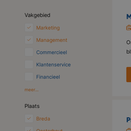
Vakgebied
M
Marketing
Management
O
b
Commercieel
h
Klantenservice
w
Financieel
i
V
HRM
meer...
t
Inkoop/Logistiek
Plaats
p
ICT
P
Breda
Juridisch