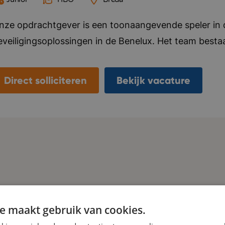
nze opdrachtgever is een toonaangevende speler in de
eveiligingsoplossingen in de Benelux. Het team bestaa
amenwerken aan innovatieve en kwalitatieve oplossin
eel waarde gehecht aan een goede samenwerking in d
Direct solliciteren
Bekijk vacature
ontinue procesverbetering om klanten optimaal te bed
en moderne en dynamische werkomgeving waar persoo
orden gestimuleerd. Iedereen draagt bij aan het verd
mgeving waar jij ook een waardevolle bijdrage kunt lev
roactief, no-nonsense, innovatie, technologie, interna
e maakt gebruik van cookies.