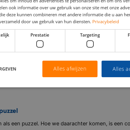
kies om inhoud en advertenties te personaliseren en om ons ver
len ook informatie over uw gebruik van onze site met onze adver
 die deze kunnen combineren met andere informatie die u aan hen
n verzameld door uw gebruik van hun diensten.
Privacybeleid
elijk
Prestatie
Targeting
F
Alles afwijzen
Alles 
ERGEVEN
puzzel
als een puzzel. Hoe we daarachter komen, is een co