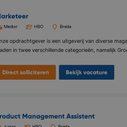
arketeer
Medior
HBO
Breda
nze opdrachtgever is een uitgeverij van diverse mag
laden in twee verschillende categorieën, namelijk Gr
ier alles voor, van ontwerp tot marketing en distributi
ebsite en social media kanalen. Naast het uitgeven v
Direct solliciteren
Bekijk vacature
nternationale uitgeverijen in het distribueren van hun 
laanderen. Het kantoor van deze opdrachtgever bevi
eamgevoel vinden ze belangrijk, ze organiseren regelma
ersoneel. Bedrijf in vijf woorden: Specialistisch, kwal
roduct Management Assistent
Junior
HBO
Breda