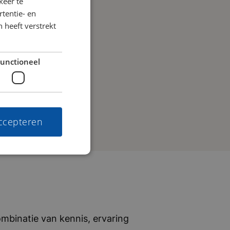
keer te
tentie- en
 heeft verstrekt
unctioneel
accepteren
mbinatie van kennis, ervaring