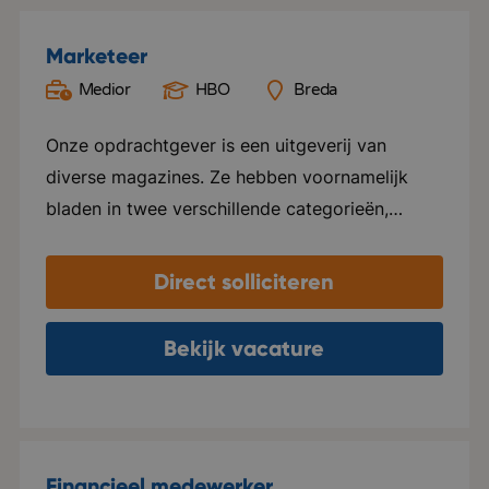
Marketeer
Medior
HBO
Breda
Onze opdrachtgever is een uitgeverij van
diverse magazines. Ze hebben voornamelijk
bladen in twee verschillende categorieën,
namelijk Groen en Special foods. Ze verzorgen
hier alles voor, van ontwerp tot marketing en
Direct solliciteren
distributie. Elk blad beschikt over een eigen
website en social media kanalen. Naast het
Bekijk vacature
uitgeven van tijdschriften, ondersteunen ze ook
internationale uitgeverijen in het distribueren
van hun tijdschriften in zowel Nederland als
Vlaanderen. Het kantoor van deze
Financieel medewerker