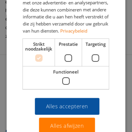
ervaring en een vleugje verleidingskracht. Want soms
met onze advertentie- en analysepartners,
en kostenefficiënt te laten verlopen. Bedrijf in
die deze kunnen combineren met andere
heb je een duwtje in de rug nodig. Wij zijn er om je
vijf woorden: transparant, ambitieus,
informatie die u aan hen heeft verstrekt of
een zinvolle carrièrestap te laten zetten. Daarom
internationaal, gedreven, ondernemend
die zij hebben verzameld door uw gebruik
doorgronden we jou én de werkgever stevig: Wat
van hun diensten.
Privacybeleid
zoeken jullie écht? Zijn jullie voor elkaar gemaakt?
Strikt
Prestatie
Targeting
noodzakelijk
Functioneel
Alles accepteren
Alles afwijzen