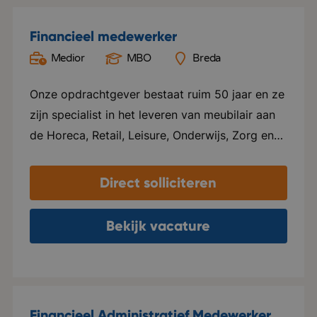
Financieel medewerker
Medior
MBO
Breda
Onze opdrachtgever bestaat ruim 50 jaar en ze
zijn specialist in het leveren van meubilair aan
de Horeca, Retail, Leisure, Onderwijs, Zorg en
Office. Hospitality staat centraal in alles wat ze
doen. Ze leveren maatwerk en zijn
Direct solliciteren
onderscheidend. Ze leggen de lat hoog en
lopen voorop in de markt. Ze hebben drie
Bekijk vacature
showrooms gevestigd in Breda, Dalfsen en
Amsterdam en een logistiekcentrum in Rijen en
maken ook een internationale groei door.
Duurzaamheid staat hoog op de agenda en ze
Financieel Administratief Medewerker