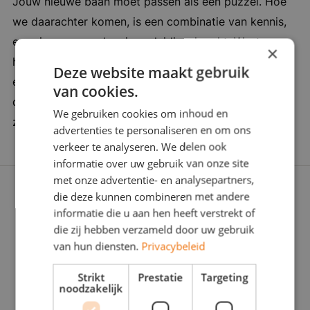
Jouw nieuwe baan moet passen als een puzzel. Hoe
zelfstandige chauffeurs tot grote fleetowners,
we daarachter komen, is een combinatie van kennis,
en helpt hen dagelijks om hun operatie soepel
ervaring en een vleugje verleidingskracht. Want soms
en kostenefficiënt te laten verlopen. Bedrijf in
×
heb je een duwtje in de rug nodig. Wij zijn er om je
vijf woorden: transparant, ambitieus,
Deze website maakt gebruik
een zinvolle carrièrestap te laten zetten. Daarom
internationaal, gedreven, ondernemend
van cookies.
doorgronden we jou én de werkgever stevig: Wat
We gebruiken cookies om inhoud en
zoeken jullie écht? Zijn jullie voor elkaar gemaakt?
advertenties te personaliseren en om ons
verkeer te analyseren. We delen ook
informatie over uw gebruik van onze site
met onze advertentie- en analysepartners,
die deze kunnen combineren met andere
informatie die u aan hen heeft verstrekt of
die zij hebben verzameld door uw gebruik
van hun diensten.
Privacybeleid
Strikt
Prestatie
Targeting
noodzakelijk