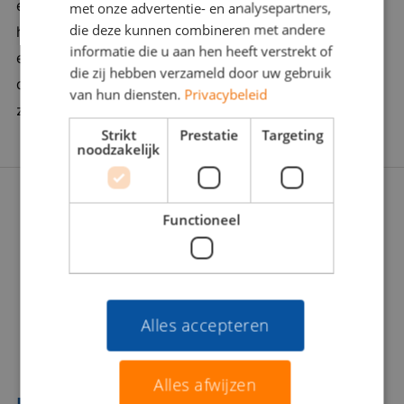
ervaring en een vleugje verleidingskracht. Want soms
met onze advertentie- en analysepartners,
en kostenefficiënt te laten verlopen. Bedrijf in
die deze kunnen combineren met andere
heb je een duwtje in de rug nodig. Wij zijn er om je
vijf woorden: transparant, ambitieus,
informatie die u aan hen heeft verstrekt of
een zinvolle carrièrestap te laten zetten. Daarom
internationaal, gedreven, ondernemend
die zij hebben verzameld door uw gebruik
doorgronden we jou én de werkgever stevig: Wat
van hun diensten.
Privacybeleid
zoeken jullie écht? Zijn jullie voor elkaar gemaakt?
Strikt
Prestatie
Targeting
noodzakelijk
Functioneel
Alles accepteren
Alles afwijzen