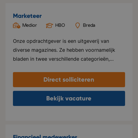
Marketeer
Medior
HBO
Breda
Onze opdrachtgever is een uitgeverij van
diverse magazines. Ze hebben voornamelijk
bladen in twee verschillende categorieën,
namelijk Groen en Special foods. Ze verzorgen
hier alles voor, van ontwerp tot marketing en
Direct solliciteren
distributie. Elk blad beschikt over een eigen
website en social media kanalen. Naast het
Bekijk vacature
uitgeven van tijdschriften, ondersteunen ze ook
internationale uitgeverijen in het distribueren
van hun tijdschriften in zowel Nederland als
Vlaanderen. Het kantoor van deze
Financieel medewerker