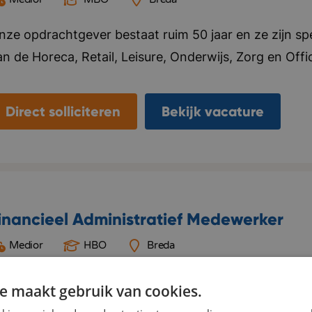
nze opdrachtgever bestaat ruim 50 jaar en ze zijn spec
n de Horeca, Retail, Leisure, Onderwijs, Zorg en Office
at ze doen. Ze leveren maatwerk en zijn onderscheid
oorop in de markt. Ze hebben drie showrooms gevest
Direct solliciteren
Bekijk vacature
n een logistiekcentrum in Rijen en maken ook een int
taat hoog op de agenda en ze hebben als doel om in
an hospitality meubilair in Europa te zijn! Binnen de
nformele sfeer, mensen voelen zich snel thuis en gaan
ngeveer 150 medewerkers. Het is meer dan alleen sto
inancieel Administratief Medewerker
nieke hospitality-concepten verkocht! Bedrijf in vijf
Medior
HBO
Breda
ynamisch, Resultaatgericht, Creatief.
nze opdrachtgever is een internationale dienstverlene
e maakt gebruik van cookies.
ector. Het bedrijf ondersteunt transporteurs met sli