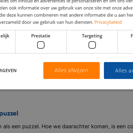
kies om inhoud en advertenties te personaliseren en om ons ver
randstof, tol en administratieve processen. Met de h
len ook informatie over uw gebruik van onze site met onze adver
 die deze kunnen combineren met andere informatie die u aan hen
oordelig tanken binnen een uitgebreid Europees netw
Direct solliciteren
Bekijk vacature
n verzameld door uw gebruik van hun diensten.
Privacybeleid
nderscheiden zich door persoonlijke service, flexibili
fficiëntie. De organisatie werkt nauw samen met inter
elijk
Prestatie
Targeting
F
elfstandige chauffeurs tot grote fleetowners, en help
oepel en kostenefficiënt te laten verlopen. Bedrijf in 
nternationaal, gedreven, ondernemend
Alles afwijzen
Alles 
ERGEVEN
puzzel
als een puzzel. Hoe we daarachter komen, is een co