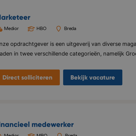
arketeer
Medior
HBO
Breda
nze opdrachtgever is een uitgeverij van diverse mag
laden in twee verschillende categorieën, namelijk Gr
ier alles voor, van ontwerp tot marketing en distributi
ebsite en social media kanalen. Naast het uitgeven v
Direct solliciteren
Bekijk vacature
nternationale uitgeverijen in het distribueren van hun 
laanderen. Het kantoor van deze opdrachtgever bevi
eamgevoel vinden ze belangrijk, ze organiseren regelma
ersoneel. Bedrijf in vijf woorden: Specialistisch, kwal
inancieel medewerker
Medior
MBO
Breda