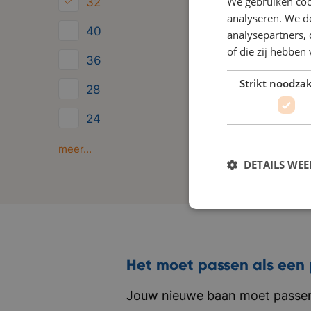
We gebruiken coo
32
b
analyseren. We de
40
analysepartners,
v
of die zij hebbe
o
36
e
Strikt noodzak
28
z
24
s
i
Minder dan 24
meer...
DETAILS WE
Het moet passen als een 
Jouw nieuwe baan moet passen 