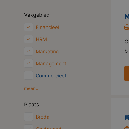
Vakgebied
M
Financieel
HRM
O
b
Marketing
h
Management
w
Commercieel
i
V
Klantenservice
meer...
t
Inkoop/Logistiek
Plaats
p
ICT
F
Breda
Juridisch