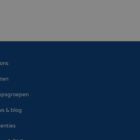
 ons
sten
epsgroepen
s & blog
enties