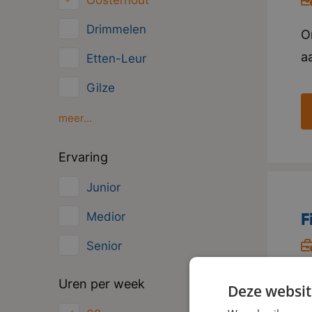
Oosterhout
Overig
Drimmelen
O
Administratief
aa
Etten-Leur
w
Gilze
v
Moerdijk
meer...
e
s
Oud Gastel
Ervaring
v
Roosendaal
Junior
i
Zundert
o
F
Medior
u
Senior
D
O
Uren per week
Deze websit
s