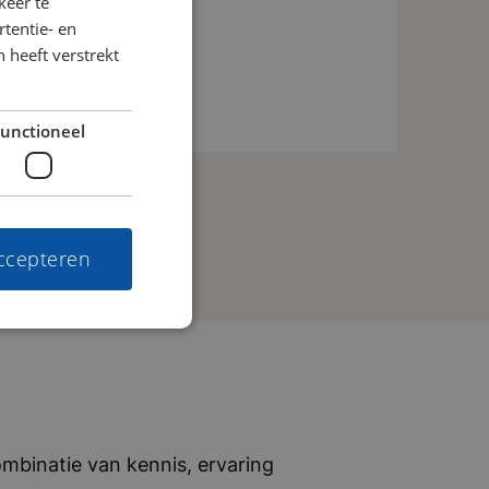
keer te
un speciale kaart kunnen klanten
tentie- en
 heeft verstrekt
erk van duizenden tankstations. Ze
teit en een sterke focus op gemak en
nationale transportbedrijven, van
unctioneel
t hen dagelijks om hun operatie
vijf woorden: transparant, ambitieus,
accepteren
mbinatie van kennis, ervaring