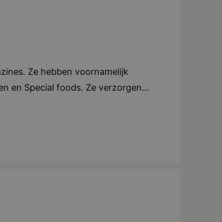
azines. Ze hebben voornamelijk
oen en Special foods. Ze verzorgen
e. Elk blad beschikt over een eigen
an tijdschriften, ondersteunen ze ook
tijdschriften in zowel Nederland als
ndt zich in Breda. Teamwork en
tig uitjes of activiteiten voor het
iteit, creatief, dynamisch, teamwork