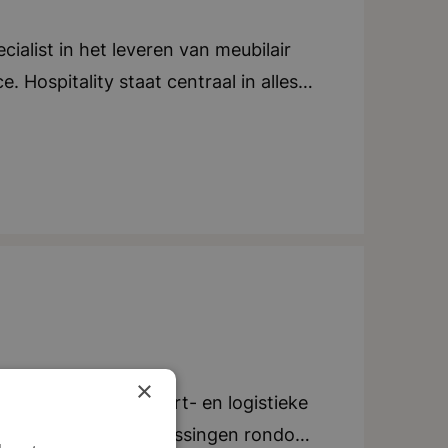
ialist in het leveren van meubilair
. Hospitality staat centraal in alles
end. Ze leggen de lat hoog en lopen
igd in Breda, Dalfsen en Amsterdam
ernationale groei door. Duurzaamheid
 2030 de meest duurzame leverancier
 organisatie hangt een warme en
 als familie met elkaar om. Er werken
elen en tafels verkopen; er worden
 woorden: Gastvrijheid, Hands-on,
×
r binnen de transport- en logistieke
mme en efficiënte oplossingen rondom