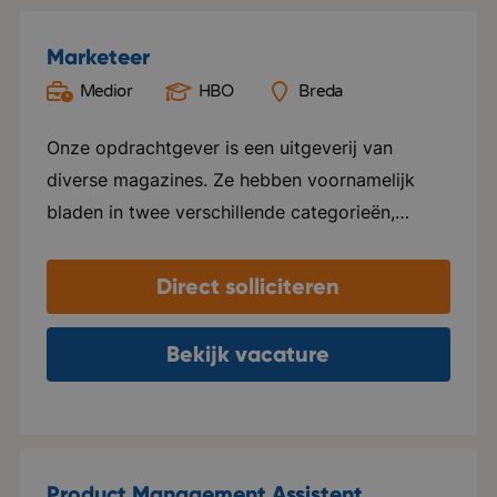
Marketeer
Medior
HBO
Breda
Onze opdrachtgever is een uitgeverij van
diverse magazines. Ze hebben voornamelijk
bladen in twee verschillende categorieën,
namelijk Groen en Special foods. Ze verzorgen
hier alles voor, van ontwerp tot marketing en
Direct solliciteren
distributie. Elk blad beschikt over een eigen
website en social media kanalen. Naast het
Bekijk vacature
uitgeven van tijdschriften, ondersteunen ze ook
internationale uitgeverijen in het distribueren
van hun tijdschriften in zowel Nederland als
Vlaanderen. Het kantoor van deze
Product Management Assistent