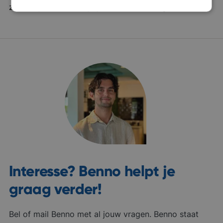
zoeken jullie écht? Zijn jullie voor elkaar gemaakt?
Interesse? Benno helpt je
graag verder!
Bel of mail Benno met al jouw vragen. Benno staat