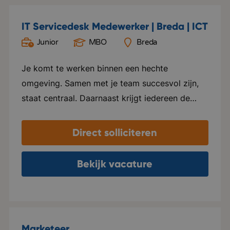
IT Servicedesk Medewerker | Breda | ICT
Junior
MBO
Breda
Je komt te werken binnen een hechte
omgeving. Samen met je team succesvol zijn,
staat centraal. Daarnaast krijgt iedereen de
kans om zichzelf te ontwikkelen en te groeien
binnen zijn of haar functie. Ze organiseren
Direct solliciteren
leuke uitjes, er bevindt zich een sportschool op
kantoor en staan altijd klaar voor een
Bekijk vacature
vrijdagmiddag borrel met verschillende snacks
en muziek. Er heerst een informele sfeer en een
open cultuur en stralen dit ook uit. De
organisatie bevindt zich in een competitieve
Marketeer