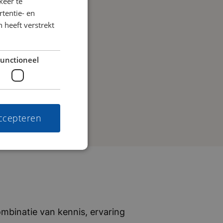
keer te
tentie- en
 heeft verstrekt
unctioneel
accepteren
mbinatie van kennis, ervaring