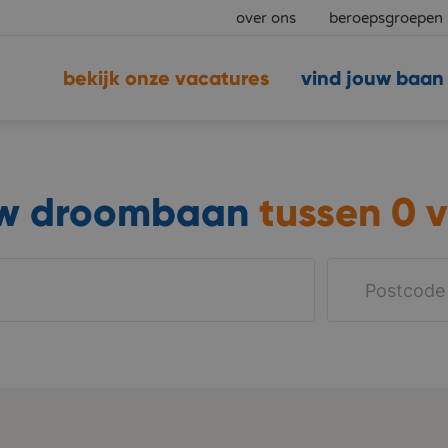
over ons
beroepsgroepen
bekijk onze vacatures
vind jouw baan
uw droombaan
tussen
0 v