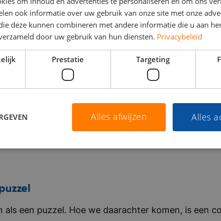
kies om inhoud en advertenties te personaliseren en om ons ver
len ook informatie over uw gebruik van onze site met onze adver
 die deze kunnen combineren met andere informatie die u aan hen
n verzameld door uw gebruik van hun diensten.
Privacybeleid
elijk
Prestatie
Targeting
F
Alles afwijzen
Alles 
ERGEVEN
puzzel
als een puzzel. Hoe we daarachter komen, is een co