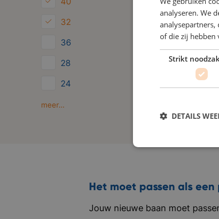
We gebruiken coo
40
analyseren. We de
32
analysepartners,
of die zij hebbe
36
Strikt noodzak
28
24
Minder dan 24
meer...
DETAILS WE
Het moet passen als een 
Jouw nieuwe baan moet passen 