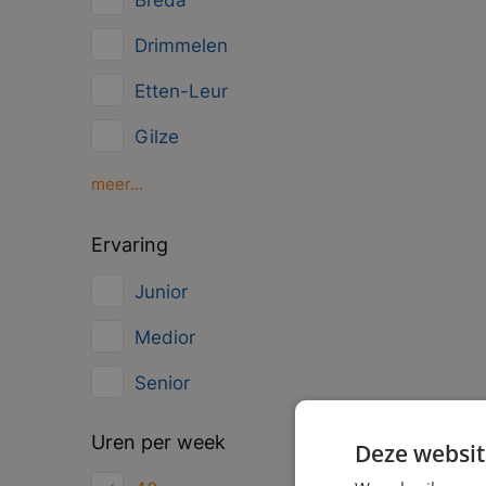
Breda
Overig
Drimmelen
Administratief
Etten-Leur
Gilze
Moerdijk
meer...
Oud Gastel
Ervaring
Roosendaal
Junior
Zundert
Medior
Senior
Uren per week
Deze websit