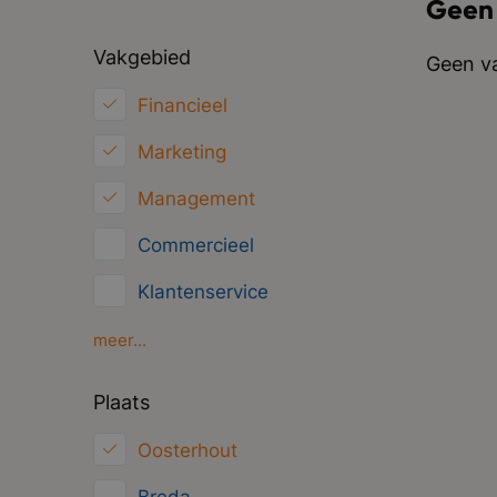
Geen
Vakgebied
Geen va
Financieel
Marketing
Management
Commercieel
Klantenservice
HRM
meer...
Inkoop/Logistiek
Plaats
ICT
Oosterhout
Juridisch