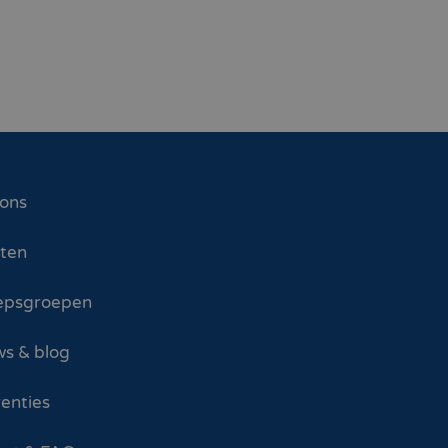
 ons
sten
epsgroepen
s & blog
enties