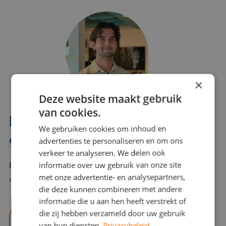
×
Deze website maakt gebruik
van cookies.
Interesse? Benno helpt je
We gebruiken cookies om inhoud en
graag verder!
advertenties te personaliseren en om ons
verkeer te analyseren. We delen ook
informatie over uw gebruik van onze site
Bel of mail Benno met al jouw vragen. Benno staat
met onze advertentie- en analysepartners,
voor je klaar en helpt je graag!
die deze kunnen combineren met andere
informatie die u aan hen heeft verstrekt of
die zij hebben verzameld door uw gebruik
benno@viajou.nl
van hun diensten.
Privacybeleid