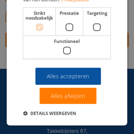
Strikt
Prestatie
Targeting
06 13 28 62 71
noodzakelijk
Contact opnemen
Functioneel
Alles accepteren
Alles afwijzen
DETAILS WEERGEVEN
Takkebijsters 67,