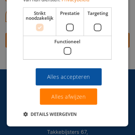
Strikt
Prestatie
Targeting
06 13 28 62 71
noodzakelijk
Contact opnemen
Functioneel
Alles accepteren
Alles afwijzen
DETAILS WEERGEVEN
Takkebijsters 67,