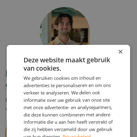
×
Deze website maakt gebruik
van cookies.
Interesse? Benno helpt je
We gebruiken cookies om inhoud en
graag verder!
advertenties te personaliseren en om ons
verkeer te analyseren. We delen ook
informatie over uw gebruik van onze site
Bel of mail Benno met al jouw vragen. Benno staat
met onze advertentie- en analysepartners,
voor je klaar en helpt je graag!
die deze kunnen combineren met andere
informatie die u aan hen heeft verstrekt of
die zij hebben verzameld door uw gebruik
benno@viajou.nl
van hun diensten.
Privacybeleid