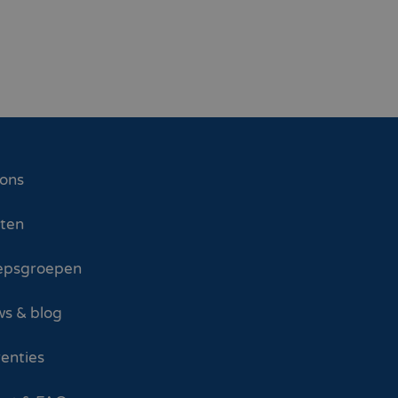
 ons
sten
epsgroepen
s & blog
enties