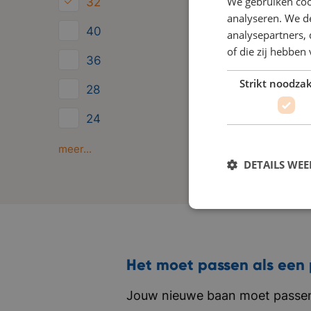
We gebruiken coo
32
analyseren. We de
40
analysepartners,
of die zij hebbe
36
Strikt noodzak
28
24
Minder dan 24
meer...
DETAILS WE
Het moet passen als een 
Jouw nieuwe baan moet passen 