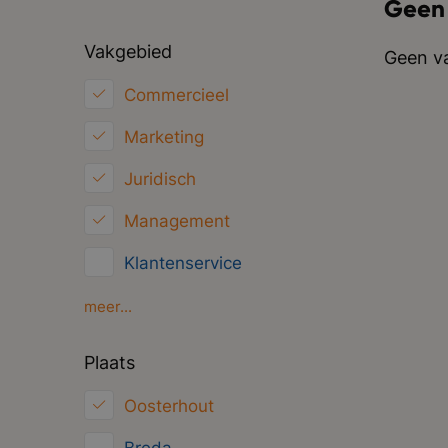
Geen
Vakgebied
Geen va
Commercieel
Marketing
Juridisch
Management
Klantenservice
Financieel
meer...
HRM
Plaats
Inkoop/Logistiek
Oosterhout
ICT