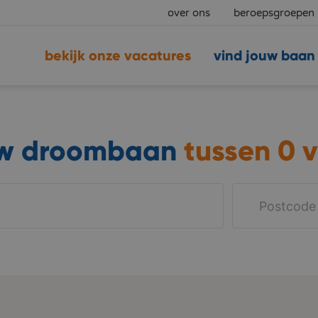
over ons
beroepsgroepen
bekijk onze vacatures
vind jouw baan
uw droombaan
tussen
0 v