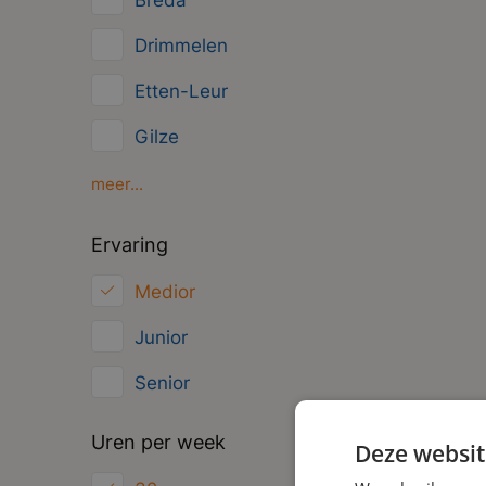
Breda
Overig
Drimmelen
Administratief
Etten-Leur
Gilze
Moerdijk
meer...
Oud Gastel
Ervaring
Roosendaal
Medior
Zundert
Junior
Senior
Uren per week
Deze websit