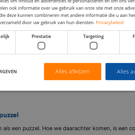
kies om inhoud en advertenties te personaliseren en om ons ver
len ook informatie over uw gebruik van onze site met onze adver
 die deze kunnen combineren met andere informatie die u aan hen
n verzameld door uw gebruik van hun diensten.
Privacybeleid
elijk
Prestatie
Targeting
F
Alles afwijzen
Alles 
ERGEVEN
puzzel
als een puzzel. Hoe we daarachter komen, is een co