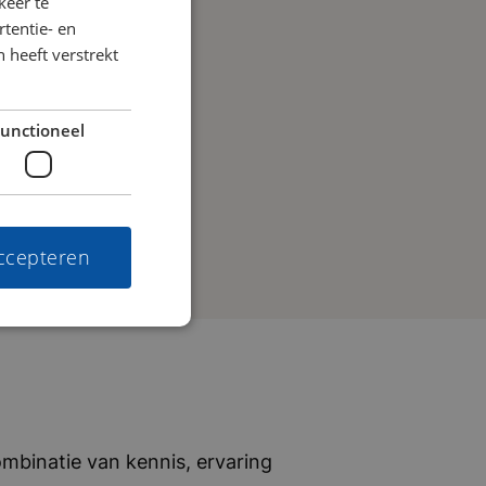
keer te
tentie- en
 heeft verstrekt
unctioneel
accepteren
mbinatie van kennis, ervaring