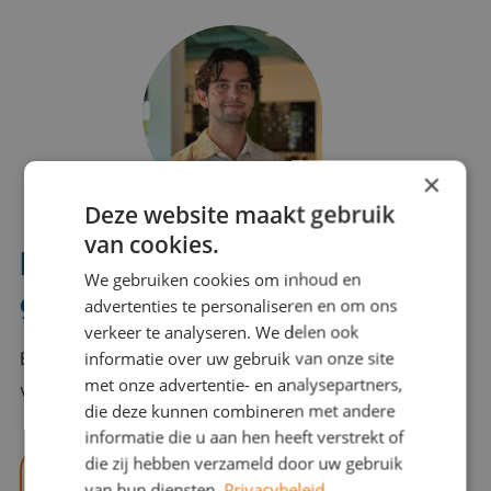
×
Deze website maakt gebruik
van cookies.
Interesse? Benno helpt je
We gebruiken cookies om inhoud en
graag verder!
advertenties te personaliseren en om ons
verkeer te analyseren. We delen ook
informatie over uw gebruik van onze site
Bel of mail Benno met al jouw vragen. Benno staat
met onze advertentie- en analysepartners,
voor je klaar en helpt je graag!
die deze kunnen combineren met andere
informatie die u aan hen heeft verstrekt of
die zij hebben verzameld door uw gebruik
benno@viajou.nl
van hun diensten.
Privacybeleid