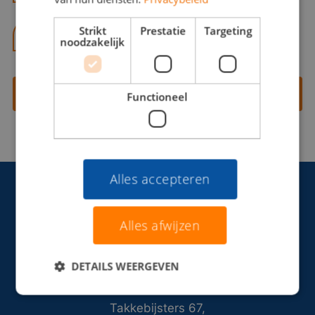
Strikt
Prestatie
Targeting
06 13 28 62 71
noodzakelijk
Contact opnemen
Functioneel
Alles accepteren
Alles afwijzen
DETAILS WEERGEVEN
Takkebijsters 67,